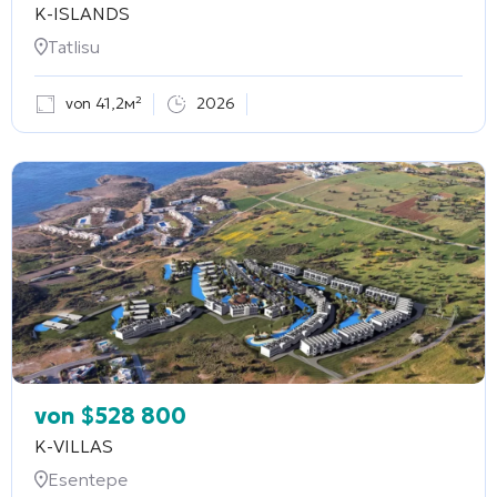
K-ISLANDS
Tatlisu
von 41,2м²
2026
von
$
528 800
K-VILLAS
Esentepe