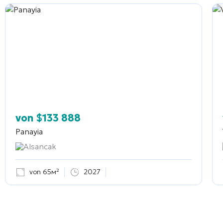
von
$
133 888
Panayia
Alsancak
von 65м²
2027