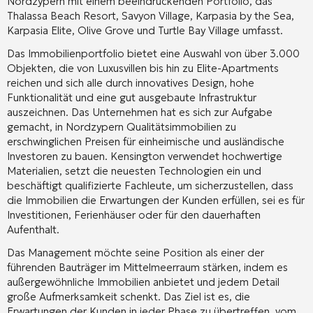
Nordzypern mit einem beeindruckenden Portfolio, das
Thalassa Beach Resort, Savyon Village, Karpasia by the Sea,
Karpasia Elite, Olive Grove und Turtle Bay Village umfasst.
Das Immobilienportfolio bietet eine Auswahl von über 3.000
Objekten, die von Luxusvillen bis hin zu Elite-Apartments
reichen und sich alle durch innovatives Design, hohe
Funktionalität und eine gut ausgebaute Infrastruktur
auszeichnen. Das Unternehmen hat es sich zur Aufgabe
gemacht, in Nordzypern Qualitätsimmobilien zu
erschwinglichen Preisen für einheimische und ausländische
Investoren zu bauen. Kensington verwendet hochwertige
Materialien, setzt die neuesten Technologien ein und
beschäftigt qualifizierte Fachleute, um sicherzustellen, dass
die Immobilien die Erwartungen der Kunden erfüllen, sei es für
Investitionen, Ferienhäuser oder für den dauerhaften
Aufenthalt.
Das Management möchte seine Position als einer der
führenden Bauträger im Mittelmeerraum stärken, indem es
außergewöhnliche Immobilien anbietet und jedem Detail
große Aufmerksamkeit schenkt. Das Ziel ist es, die
Erwartungen der Kunden in jeder Phase zu übertreffen, vom