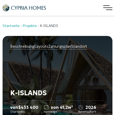
Startseite
-
Projekte
-
K-ISLANDS
Beschreibung
Layouts
Zahlungsplan
Standort
K-ISLANDS
von
$
433 400
von 41,2м²
2026
Startpreis
metreage
Bereitschaft