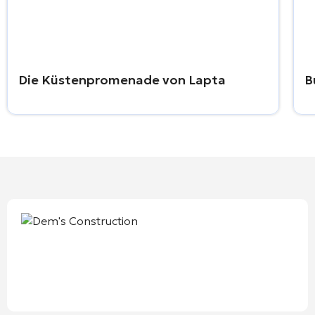
Die Küstenpromenade von Lapta
B