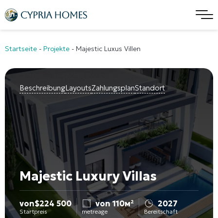
Startseite
-
Projekte
-
Majestic Luxus Villen
Beschreibung
Layouts
Zahlungsplan
Standort
Majestic Luxury Villas
von
$
224 500
von 110м²
2027
Startpreis
metreage
Bereitschaft