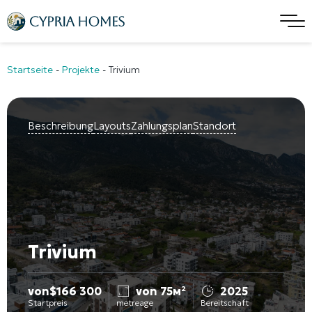
Startseite
-
Projekte
-
Trivium
Beschreibung
Layouts
Zahlungsplan
Standort
Trivium
von
$
166 300
von 75м²
2025
Startpreis
metreage
Bereitschaft