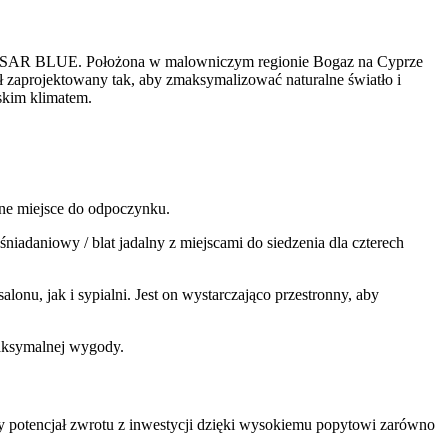
 CAESAR BLUE. Położona w malowniczym regionie Bogaz na Cyprze
 zaprojektowany tak, aby zmaksymalizować naturalne światło i
skim klimatem.
jne miejsce do odpoczynku.
iadaniowy / blat jadalny z miejscami do siedzenia dla czterech
onu, jak i sypialni. Jest on wystarczająco przestronny, aby
maksymalnej wygody.
y potencjał zwrotu z inwestycji dzięki wysokiemu popytowi zarówno