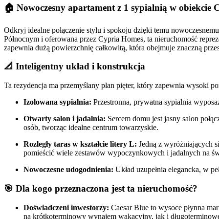
🏠
Nowoczesny apartament z 1 sypialnią w obiekc
Odkryj idealne połączenie stylu i spokoju dzięki temu nowoczes
Północnym i oferowana przez Cypria Homes, ta nieruchomość repreze
zapewnia dużą powierzchnię całkowitą, która obejmuje znaczną przes
📐
Inteligentny układ i konstrukcja
Ta rezydencja ma przemyślany plan pięter, który zapewnia wysoki p
Izolowana sypialnia:
Przestronna, prywatna sypialnia wyposaż
Otwarty salon i jadalnia:
Sercem domu jest jasny salon połącz
osób, tworząc idealne centrum towarzyskie.
Rozległy taras w kształcie litery L:
Jedną z wyróżniających się
pomieścić wiele zestawów wypoczynkowych i jadalnych na świ
Nowoczesne udogodnienia:
Układ uzupełnia elegancka, w pe
🎯
Dla kogo przeznaczona jest ta nieruchomość?
Doświadczeni inwestorzy:
Caesar Blue to wysoce płynna mark
na krótkoterminowy wynajem wakacyjny, jak i długoterminowe 