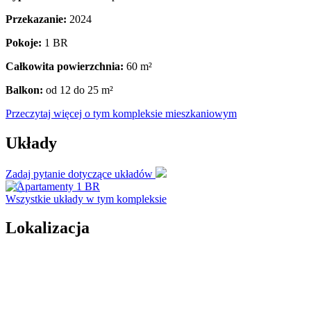
Przekazanie:
2024
Pokoje:
1 BR
Całkowita powierzchnia:
60
m²
Balkon:
od 12 do 25
m²
Przeczytaj więcej o tym kompleksie mieszkaniowym
Układy
Zadaj pytanie dotyczące układów
Wszystkie układy w tym kompleksie
Lokalizacja