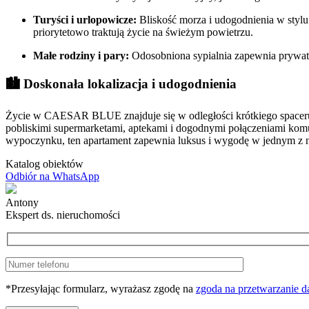
Turyści i urlopowicze:
Bliskość morza i udogodnienia w styl
priorytetowo traktują życie na świeżym powietrzu.
Małe rodziny i pary:
Odosobniona sypialnia zapewnia prywatno
🏙️
Doskonała lokalizacja i udogodnienia
Życie w CAESAR BLUE znajduje się w odległości krótkiego spaceru od
pobliskimi supermarketami, aptekami i dogodnymi połączeniami komu
wypoczynku, ten apartament zapewnia luksus i wygodę w jednym z n
Katalog obiektów
Odbiór na WhatsApp
Antony
Ekspert ds. nieruchomości
*Przesyłając formularz, wyrażasz zgodę na
zgoda na przetwarzanie 