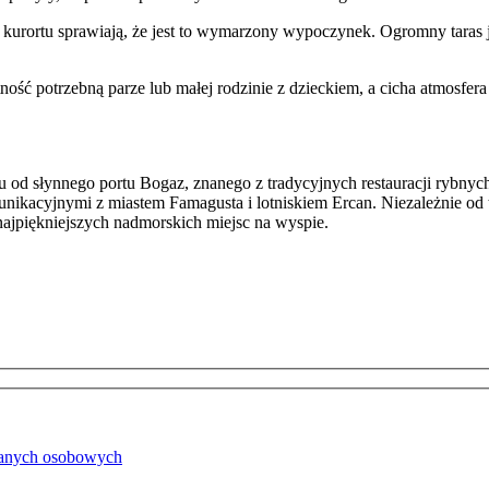
u kurortu sprawiają, że jest to wymarzony wypoczynek. Ogromny tara
ść potrzebną parze lub małej rodzinie z dzieckiem, a cicha atmosfera
 słynnego portu Bogaz, znanego z tradycyjnych restauracji rybnych i 
nikacyjnymi z miastem Famagusta i lotniskiem Ercan. Niezależnie od 
ajpiękniejszych nadmorskich miejsc na wyspie.
danych osobowych