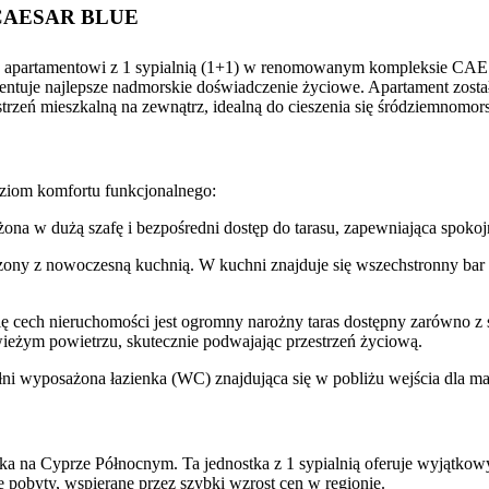
ie CAESAR BLUE
nemu apartamentowi z 1 sypialnią (1+1) w renomowanym kompleksie
ntuje najlepsze nadmorskie doświadczenie życiowe. Apartament został
trzeń mieszkalną na zewnątrz, idealną do cieszenia się śródziemnomor
oziom komfortu funkcjonalnego:
ona w dużą szafę i bezpośredni dostęp do tarasu, zapewniająca spoko
ony z nowoczesną kuchnią. W kuchni znajduje się wszechstronny bar śn
 cech nieruchomości jest ogromny narożny taras dostępny zarówno z sal
eżym powietrzu, skutecznie podwajając przestrzeń życiową.
łni wyposażona łazienka (WC) znajdująca się w pobliżu wejścia dla 
a na Cyprze Północnym. Ta jednostka z 1 sypialnią oferuje wyjątkow
pobyty, wspierane przez szybki wzrost cen w regionie.