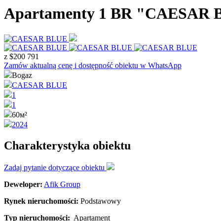
Apartamenty 1 BR
"CAESAR 
z
$
200 791
Zamów aktualną cenę i dostępność obiektu w WhatsApp
Bogaz
CAESAR BLUE
1
1
60м²
2024
Charakterystyka obiektu
Zadaj pytanie dotyczące obiektu
Deweloper:
Afik Group
Rynek nieruchomości:
Podstawowy
Typ nieruchomości:
Apartament