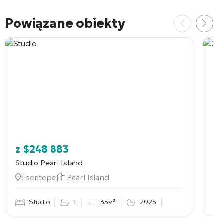
Powiązane obiekty
z
$
248 883
Studio
Pearl Island
2
Esentepe
Pearl Island
Studio
1
35м²
2025