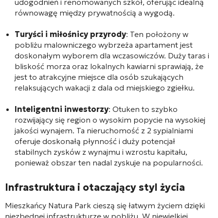
udogodnień i renomowanych szkół, oferując idealną
równowagę między prywatnością a wygodą.
Turyści i miłośnicy przyrody
: Ten położony w
pobliżu malowniczego wybrzeża apartament jest
doskonałym wyborem dla wczasowiczów. Duży taras i
bliskość morza oraz lokalnych kawiarni sprawiają, że
jest to atrakcyjne miejsce dla osób szukających
relaksujących wakacji z dala od miejskiego zgiełku.
Inteligentni inwestorzy
: Otuken to szybko
rozwijający się region o wysokim popycie na wysokiej
jakości wynajem. Ta nieruchomość z 2 sypialniami
oferuje doskonałą płynność i duży potencjał
stabilnych zysków z wynajmu i wzrostu kapitału,
ponieważ obszar ten nadal zyskuje na popularności.
Infrastruktura i otaczający styl życia
Mieszkańcy Natura Park cieszą się łatwym życiem dzięki
niezbędnej infrastrukturze w pobliżu. W niewielkiej