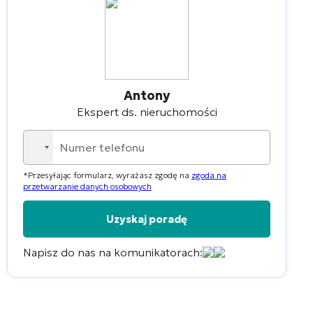
Antony
Ekspert ds. nieruchomości
No
country
*Przesyłając formularz, wyrażasz zgodę na
zgoda na
selected
przetwarzanie danych osobowych
Napisz do nas na komunikatorach:
Alternative: