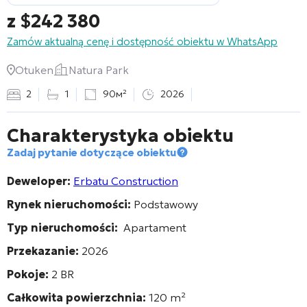
z
$
242 380
Zamów aktualną cenę i dostępność obiektu w WhatsApp
Otuken
Natura Park
2
1
90м²
2026
Charakterystyka obiektu
Zadaj pytanie dotyczące obiektu
Deweloper:
Erbatu Construction
Rynek nieruchomości:
Podstawowy
Typ nieruchomości:
Apartament
Przekazanie:
2026
Pokoje:
2 BR
Całkowita powierzchnia:
120
m²