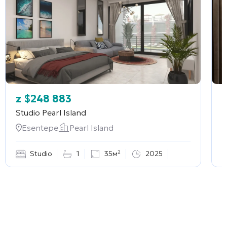
z
$
248 883
Studio
Pearl Island
2
Esentepe
Pearl Island
Studio
1
35м²
2025