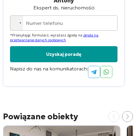
Antony
Ekspert ds. nieruchomości
No
country
*Przesyłając formularz, wyrażasz zgodę na
zgoda na
selected
przetwarzanie danych osobowych
Napisz do nas na komunikatorach:
Alternative:
Powiązane obiekty