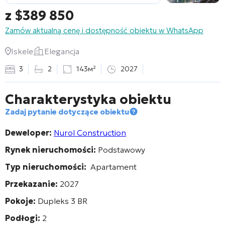
z
$
389 850
Zamów aktualną cenę i dostępność obiektu w WhatsApp
Iskele
Elegancja
3
2
143м²
2027
Charakterystyka obiektu
Zadaj pytanie dotyczące obiektu
Deweloper:
Nurol Construction
Rynek nieruchomości:
Podstawowy
Typ nieruchomości:
Apartament
Przekazanie:
2027
Pokoje:
Dupleks 3 BR
Podłogi:
2