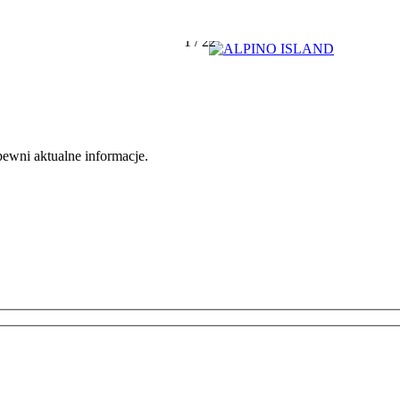
1
/
22
apewni aktualne informacje.