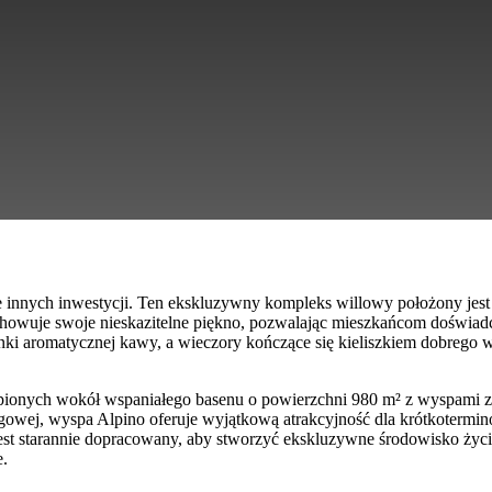
 tle innych inwestycji. Ten ekskluzywny kompleks willowy położony je
zachowuje swoje nieskazitelne piękno, pozwalając mieszkańcom doświ
żanki aromatycznej kawy, a wieczory kończące się kieliszkiem dobreg
kupionych wokół wspaniałego basenu o powierzchni 980 m² z wyspami z
egowej, wyspa Alpino oferuje wyjątkową atrakcyjność dla krótkotermin
jest starannie dopracowany, aby stworzyć ekskluzywne środowisko życia
e.