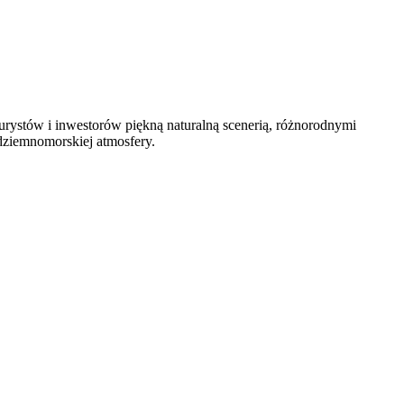
urystów i inwestorów piękną naturalną scenerią, różnorodnymi
dziemnomorskiej atmosfery.