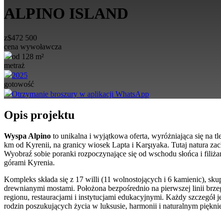
ALPINO ISLAND
z
$
472 500
cena wywoławcza
od 128 m²
metraż
2025
gotowość
Otrzymanie broszury w aplikacji WhatsApp
Opis projektu
Wyspa Alpino
to unikalna i wyjątkowa oferta, wyróżniająca się na
km od Kyrenii, na granicy wiosek Lapta i Karşıyaka. Tutaj natura 
Wyobraź sobie poranki rozpoczynające się od wschodu słońca i fili
górami Kyrenia.
Kompleks składa się z 17 willi (11 wolnostojących i 6 kamienic), s
drewnianymi mostami. Położona bezpośrednio na pierwszej linii brz
regionu, restauracjami i instytucjami edukacyjnymi. Każdy szczegół 
rodzin poszukujących życia w luksusie, harmonii i naturalnym piękni