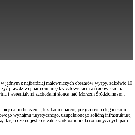
st w jednym z najbardziej malowniczych obszarów wyspy, zaledwie 10
adczyć prawdziwej harmonii między człowiekiem a środowiskiem.
o wina i wspaniałymi zachodami słońca nad Morzem Śródziemnym i
 miejscami do leżenia, leżakami i barem, połączonych eleganckimi
owego wynajmu turystycznego, uzupełnionego solidną infrastrukturą
, dzięki czemu jest to idealne sanktuarium dla romantycznych par i