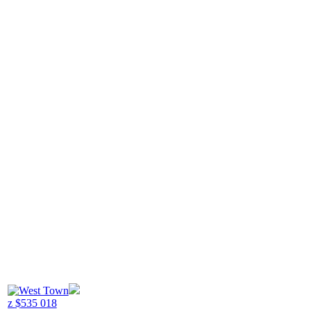
z
$
535 018