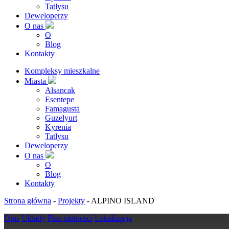
Tatlysu
Deweloperzy
O nas
O
Blog
Kontakty
Kompleksy mieszkalne
Miasta
Alsancak
Esentepe
Famagusta
Guzelyurt
Kyrenia
Tatlysu
Deweloperzy
O nas
O
Blog
Kontakty
Strona główna
-
Projekty
-
ALPINO ISLAND
Opis
Układy
Plan płatności
Lokalizacja