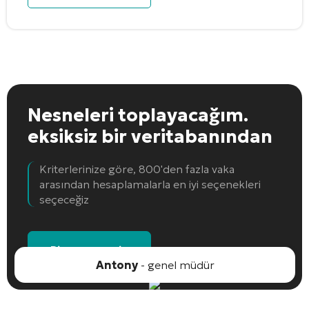
Nesneleri toplayacağım.
eksiksiz bir veritabanından
Kriterlerinize göre, 800'den fazla vaka
arasından hesaplamalarla en iyi seçenekleri
seçeceğiz
Bir nesne seçin
Antony
- genel müdür