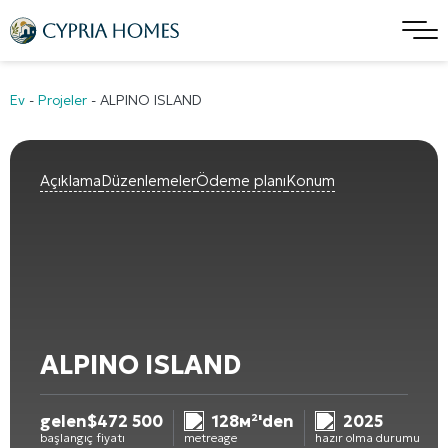
Ev
-
Projeler
-
ALPINO ISLAND
Açıklama
Düzenlemeler
Ödeme planı
Konum
ALPINO ISLAND
gelen
$
472 500
128м²'den
2025
başlangıç fiyatı
metreage
hazır olma durumu