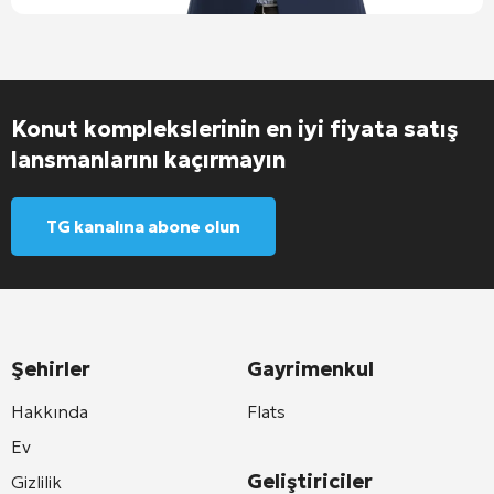
Konut komplekslerinin en iyi fiyata satış
lansmanlarını kaçırmayın
TG kanalına abone olun
Şehirler
Gayrimenkul
Hakkında
Flats
Ev
Geliştiriciler
Gizlilik