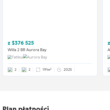
z
$
376 525
Willa 2 BR
Aurora Bay
A
Tatlisu
Aurora Bay
2
2
191м²
2025
Plan płatności