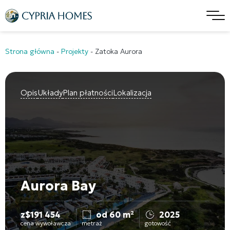
Strona główna
-
Projekty
-
Zatoka Aurora
Opis
Układy
Plan płatności
Lokalizacja
Aurora Bay
z
$
191 454
od 60 m²
2025
cena wywoławcza
metraż
gotowość