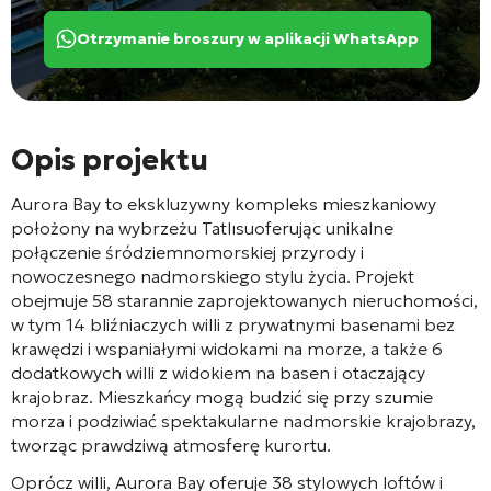
Otrzymanie broszury w aplikacji WhatsApp
Opis projektu
Aurora Bay to ekskluzywny kompleks mieszkaniowy
położony na wybrzeżu
Tatlısu
oferując unikalne
połączenie śródziemnomorskiej przyrody i
nowoczesnego nadmorskiego stylu życia. Projekt
obejmuje 58 starannie zaprojektowanych nieruchomości,
w tym 14 bliźniaczych willi z prywatnymi basenami bez
krawędzi i wspaniałymi widokami na morze, a także 6
dodatkowych willi z widokiem na basen i otaczający
krajobraz. Mieszkańcy mogą budzić się przy szumie
morza i podziwiać spektakularne nadmorskie krajobrazy,
tworząc prawdziwą atmosferę kurortu.
Oprócz willi, Aurora Bay oferuje 38 stylowych loftów i