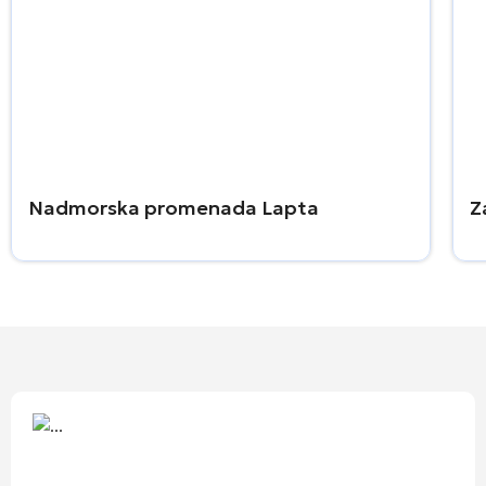
Nadmorska promenada Lapta
Z