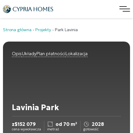
Strona główna
-
Projekty
-
Park Lavinia
Opis
Układy
Plan płatności
Lokalizacja
Lavinia Park
z
$
152 079
od 70 m²
2028
cena wywoławcza
metraż
gotowość