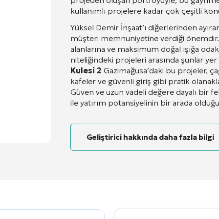
projeden oluşan portföyüyle, bu gayrimen
kullanımlı projelere kadar çok çeşitli konu
Yüksel Demir İnşaat’ı diğerlerinden ayıran
müşteri memnuniyetine verdiği önemdir
alanlarına ve maksimum doğal ışığa odak
niteliğindeki projeleri arasında şunlar ye
Kulesi 2
Gazimağusa’daki bu projeler, çağ
kafeler ve güvenli giriş gibi pratik olana
Güven ve uzun vadeli değere dayalı bir f
ile yatırım potansiyelinin bir arada oldu
Geliştirici hakkında daha fazla bilgi