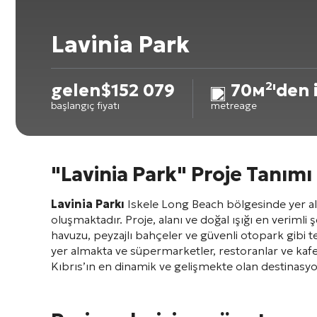
Lavinia Park
gelen
$
152 079
70м²'den 
başlangıç fiyatı
metreage
"Lavinia Park" Proje Tanımı
Lavinia Parkı
Iskele Long Beach bölgesinde yer ala
oluşmaktadır. Proje, alanı ve doğal ışığı en verimli 
havuzu, peyzajlı bahçeler ve güvenli otopark gibi 
yer almakta ve süpermarketler, restoranlar ve kafele
Kıbrıs’ın en dinamik ve gelişmekte olan destinasyonl