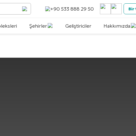
+90 533 888 29 50
Bir
eksleri
Şehirler
Geliştiriciler
Hakkımızda