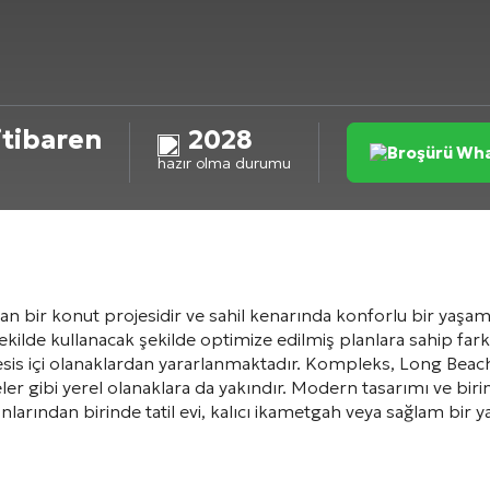
itibaren
2028
Broşürü Wha
hazır olma durumu
n bir konut projesidir ve sahil kenarında konforlu bir yaşa
şekilde kullanacak şekilde optimize edilmiş planlara sahip fark
tesis içi olanaklardan yararlanmaktadır. Kompleks, Long Beac
r gibi yerel olanaklara da yakındır. Modern tasarımı ve birinc
arından birinde tatil evi, kalıcı ikametgah veya sağlam bir ya