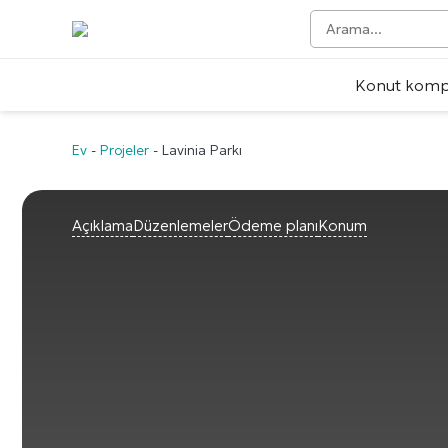
Konut kompl
Ev
-
Projeler
-
Lavinia Parkı
Açıklama
Düzenlemeler
Ödeme planı
Konum