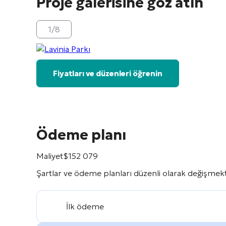
Proje galerisine göz atın
1
/
8
Fiyatları ve düzenleri öğrenin
Ödeme planı
Maliyet
$
152 079
Şartlar ve ödeme planları düzenli olarak değişmekte
İlk ödeme