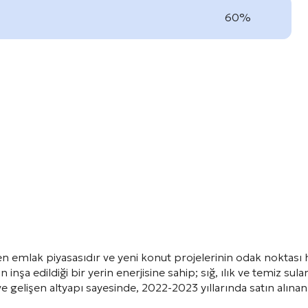
60%
en emlak piyasasıdır ve yeni konut projelerinin odak noktası 
n inşa edildiği bir yerin enerjisine sahip; sığ, ılık ve temiz sula
alep ve gelişen altyapı sayesinde, 2022-2023 yıllarında satın a