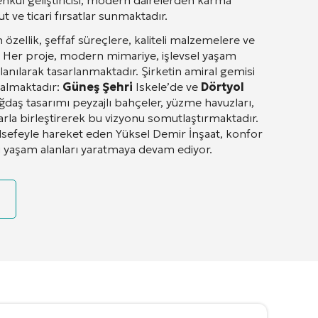
kul geliştiricisi, modern dairelerden karma
t ve ticari fırsatlar sunmaktadır
.
 özellik, şeffaf süreçlere, kaliteli malzemelere ve
. Her proje, modern mimariye, işlevsel yaşam
lanılarak tasarlanmaktadır
. Şirketin amiral gemisi
r almaktadır:
Güneş Şehri
Iskele’de ve
Dörtyol
daş tasarımı peyzajlı bahçeler, yüzme havuzları,
klarla birleştirerek bu vizyonu somutlaştırmaktadır
.
elsefeyle hareket eden Yüksel Demir İnşaat, konfor
ğu yaşam alanları yaratmaya devam ediyor.