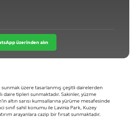
tsApp üzerinden alın
m sunmak üzere tasarlanmış çeşitli dairelerden
lı daire tipleri sunmaktadır. Sakinler, yüzme
h’in altın sarısı kumsallarına yürüme mesafesinde
i sınıf sahil konumu ile Lavinia Park, Kuzey
tırım arayanlara cazip bir fırsat sunmaktadır.