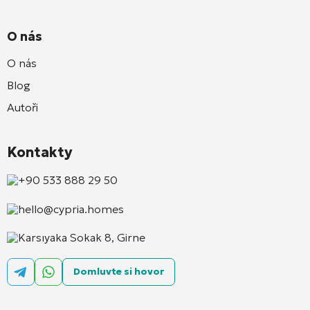
O nás
O nás
Blog
Autoři
Kontakty
+90 533 888 29 50
hello@cypria.homes
Karsıyaka Sokak 8, Girne
Domluvte si hovor