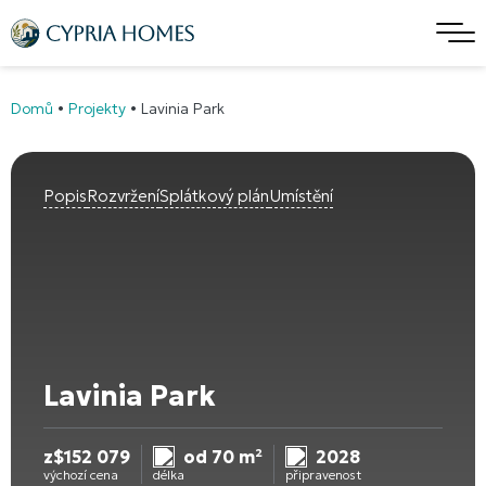
Domů
•
Projekty
•
Lavinia Park
Popis
Rozvržení
Splátkový plán
Umístění
Lavinia Park
z
$
152 079
od 70 m²
2028
výchozí cena
délka
připravenost