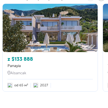
z
$
133 888
Panayia
Alsancak
od 65 м²
2027