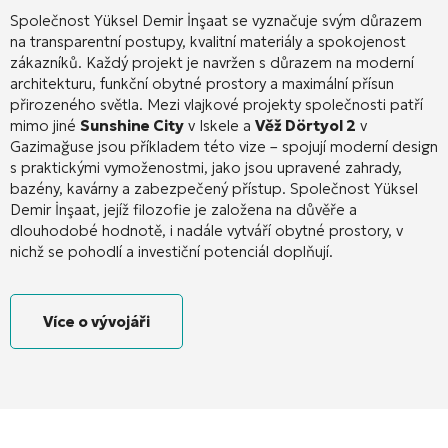
Společnost Yüksel Demir İnşaat se vyznačuje svým důrazem
na transparentní postupy, kvalitní materiály a spokojenost
zákazníků
. Každý projekt je navržen s důrazem na moderní
architekturu, funkční obytné prostory a maximální přísun
přirozeného světla
. Mezi vlajkové projekty společnosti patří
mimo jiné
Sunshine City
v Iskele a
Věž Dörtyol 2
v
Gazimağuse jsou příkladem této vize – spojují moderní design
s praktickými vymoženostmi, jako jsou upravené zahrady,
bazény, kavárny a zabezpečený přístup
. Společnost Yüksel
Demir İnşaat, jejíž filozofie je založena na důvěře a
dlouhodobé hodnotě, i nadále vytváří obytné prostory, v
nichž se pohodlí a investiční potenciál doplňují.
Více o vývojáři