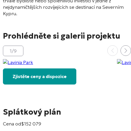
trvalé bydliště nebo spolehlivou investici v jedné z
nejdynamičtějších rozvíjejících se destinací na Severním
Kypru.
Prohlédněte si galerii projektu
1
/
9
Zjistěte ceny a dispozice
Splátkový plán
Cena od
$
152 079