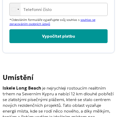
*Odesláním formuláře vyjadřujete svůj souhlas s
souhlas se
zpracováním osobních údajů
Alternative:
Umístění
Iskele Long Beach
je nejrychleji rostoucím realitním
trhem na Severním Kypru a nabízí 12 km dlouhé pobřeží
se zlatistými písečnými plážemi, které se stalo centrem
nových rezidenčních projektů
. Tato oblast vyzařuje
energii místa, kde se rodí něco nového, a díky mělkým,
teplým a čistým vodám je ideálním místem pro