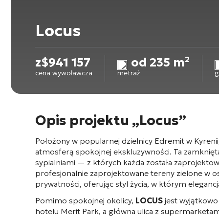
Locus
z
$
941 157
od 235 m²
cena wywoławcza
metraż
g
Opis projektu „Locus”
Położony w popularnej dzielnicy Edremit w Kyrenii
atmosferą spokojnej ekskluzywności. Ta zamknięta s
sypialniami — z których każda została zaprojekto
profesjonalnie zaprojektowane tereny zielone w os
prywatności, oferując styl życia, w którym elegan
Pomimo spokojnej okolicy,
LOCUS
jest wyjątkowo
hotelu Merit Park, a główna ulica z supermarketami