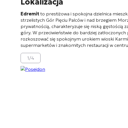
Lokalizacja
Edremit
to prestiżowa i spokojna dzielnica mies
strzelistych Gór Pięciu Palców i nad brzegiem M
prywatnością, charakteryzuje się niską gęstością 
góry
. W przeciwieństwie do bardziej zatłoczonyc
rozkoszować się spokojnym urokiem wioski Karmi lu
supermarketów i znakomitych restauracji w centr
1
/
4