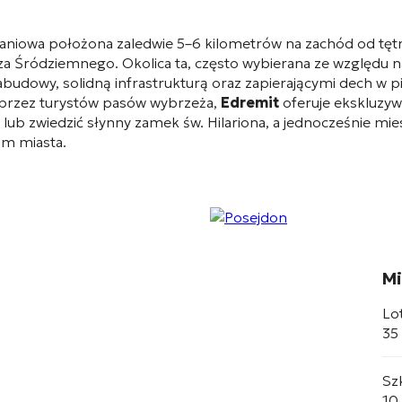
zkaniowa położona zaledwie 5–6 kilometrów na zachód od tę
orza Śródziemnego
. Okolica ta, często wybierana ze względ
zabudowy, solidną infrastrukturą oraz zapierającymi dech w
h przez turystów pasów wybrzeża,
Edremit
oferuje ekskluzyw
b zwiedzić słynny zamek św. Hilariona, a jednocześnie mies
um miasta
.
Mi
Lo
35
Sz
10