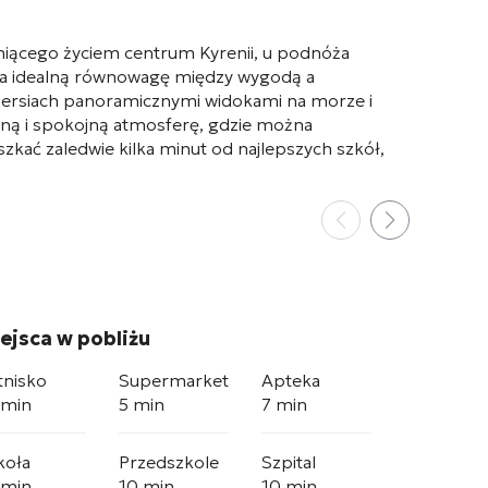
tniącego życiem centrum Kyrenii, u podnóża
u na idealną równowagę między wygodą a
 piersiach panoramicznymi widokami na morze i
ną i spokojną atmosferę, gdzie można
zkać zaledwie kilka minut od najlepszych szkół,
ejsca w pobliżu
tnisko
Supermarket
Apteka
 min
5 min
7 min
koła
Przedszkole
Szpital
 min
10 min
10 min