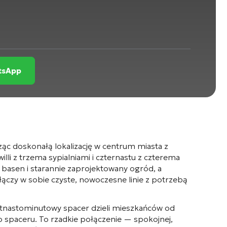
atsApp
cząc doskonałą lokalizację w centrum miasta z
lli z trzema sypialniami i czternastu z czterema
 basen i starannie zaprojektowany ogród, a
łączy w sobie czyste, nowoczesne linie z potrzebą
tnastominutowy spacer dzieli mieszkańców od
go spaceru. To rzadkie połączenie — spokojnej,