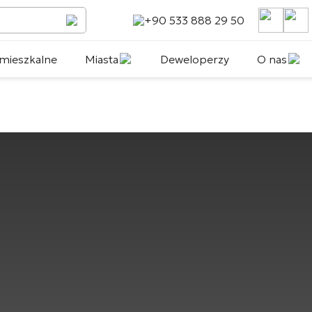
+90 533 888 29 50
mieszkalne
Miasta
Deweloperzy
O nas