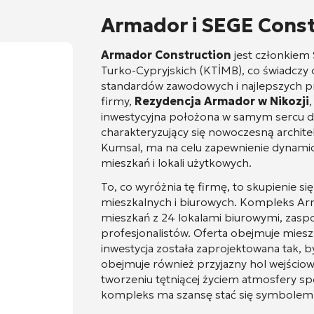
Armador i SEGE Const
Armador Construction
jest członkie
Turko-Cypryjskich (KTİMB), co świadczy
standardów zawodowych i najlepszych 
firmy,
Rezydencja Armador w Nikozji
inwestycyjna położona w samym sercu dzi
charakteryzujący się nowoczesną architek
Kumsal, ma na celu zapewnienie dynamicz
mieszkań i lokali użytkowych
.
To, co wyróżnia tę firmę, to skupienie s
mieszkalnych i biurowych. Kompleks Ar
mieszkań z 24 lokalami biurowymi, zaspo
profesjonalistów
. Oferta obejmuje mies
inwestycja została zaprojektowana tak,
obejmuje również przyjazny hol wejściowy
tworzeniu tętniącej życiem atmosfery s
kompleks ma szansę stać się symbolem mi