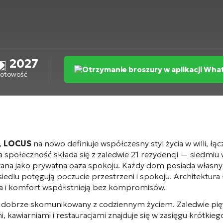
2027
Otrzymanie broszury w aplikacji Wh
otowość
,
LOCUS
na nowo definiuje współczesny styl życia w willi, łą
połeczność składa się z zaledwie 21 rezydencji — siedmiu wi
wana jako prywatna oaza spokoju. Każdy dom posiada własny
iedlu potęgują poczucie przestrzeni i spokoju. Architektura 
cja i komfort współistnieją bez kompromisów.
 dobrze skomunikowany z codziennym życiem. Zaledwie pię
, kawiarniami i restauracjami znajduje się w zasięgu krótkie