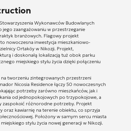
ruction
m Stowarzyszenia Wykonawców Budowlanych
 o jego zaangażowaniu w przestrzeganie
praktyk branżowych
. Flagowy projekt
, to nowoczesna inwestycja mieszkaniowo-
elnicy Ortaköy w Nikozji
. Projekt,
turą i doskonałą lokalizacją tuż obok parku
nego miejskiego stylu życia dzięki połączeniu
ię na tworzeniu zintegrowanych przestrzeni
mador Nicosia Residence łączy 50 nowoczesnych
kajając potrzeby zarówno mieszkańców, jak i
zkania od jednopokojowych po trzypokojowe, a
 by zaspokoić różnorodne potrzeby
. Projekt
 oraz kawiarnię na terenie obiektu, co sprzyja
połecznościowej
. Położony w samym sercu miasta
ejskiego stylu życia nowej generacji w Nikozji
.