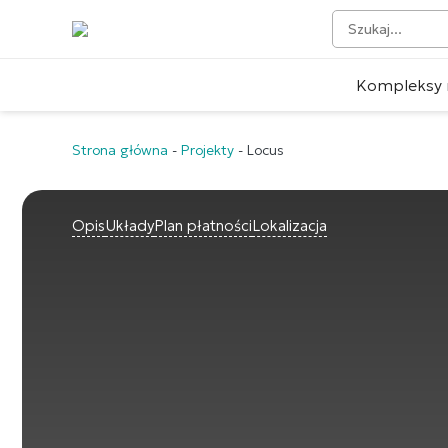
Kompleksy 
Strona główna
-
Projekty
-
Locus
Opis
Układy
Plan płatności
Lokalizacja