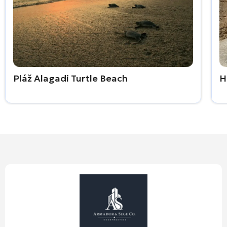
Pláž Alagadi Turtle Beach
H