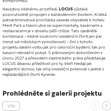
kompromisů.
Navzdory klidnému prostředí,
LOCUS
zůstává
pozoruhodně propojen s každodenním životem. Krátká
patnáctiminutová procházka zavede obyvatele k hotelu
Merit Park a hlavní ulice se supermarkety, kavárnami a
restauracemi je v dosahu pěší chůze. Tato ojedinělá
kombinace – klidné soukromí rezidenční čtvrti jen pár
minut od městských vymožeností – činí z tohoto
projektu ideální volbu jak pro celoroční bydlení, tak pro
luxusní rekreační pobyt. S plánovaným dokončením v
únoru 2027 a převodem vlastnického práva představuje
LOCUS lákavou příležitost pro ty, kteří hledají jak
elegantní domov, tak silný investiční potenciál v jedné z
nejžádanějších čtvrtí Kyrenie.
Prohlédněte si galerii projektu
1
/
10