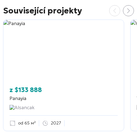
Související projekty
z
$
133 888
Panayia
Alsancak
od 65 м²
2027