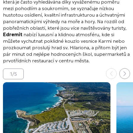
která je často vyhledávána díky vyváženému poměru
mezi pohodlím a soukromím, se vyznačuje nízkou
hustotou osídlení, kvalitní infrastrukturou a úchvatnými
panoramatickými výhledy na moře a hory
. Na rozdíl od
pobřežních oblastí, které jsou více navštěvovány turisty,
Edremit
nabízí luxusní a klidnou atmosféru, kde si
můžete vychutnat poklidné kouzlo vesnice Karmi nebo
prozkoumat proslulý hrad sv. Hilariona, a přitom být jen
pár minut od nejlépe hodnocených škol, supermarketů a
prvotřídních restaurací v centru města
.
1
/
5