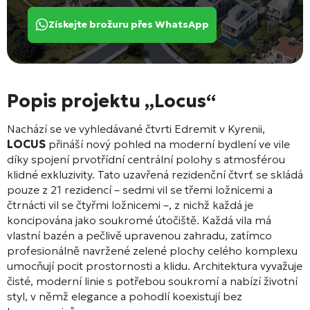
Získejte brožuru přes WhatsApp
Popis projektu „Locus“
Nachází se ve vyhledávané čtvrti Edremit v Kyrenii,
LOCUS
přináší nový pohled na moderní bydlení ve vile
díky spojení prvotřídní centrální polohy s atmosférou
klidné exkluzivity. Tato uzavřená rezidenční čtvrť se skládá
pouze z 21 rezidencí – sedmi vil se třemi ložnicemi a
čtrnácti vil se čtyřmi ložnicemi –, z nichž každá je
koncipována jako soukromé útočiště. Každá vila má
vlastní bazén a pečlivě upravenou zahradu, zatímco
profesionálně navržené zelené plochy celého komplexu
umocňují pocit prostornosti a klidu. Architektura vyvažuje
čisté, moderní linie s potřebou soukromí a nabízí životní
styl, v němž elegance a pohodlí koexistují bez