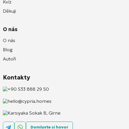
Kvíz
Děkuji
O nás
O nás
Blog
Autoři
Kontakty
+90 533 888 29 50
hello@cypria.homes
Karsıyaka Sokak 8, Girne
Domluvte si hovor