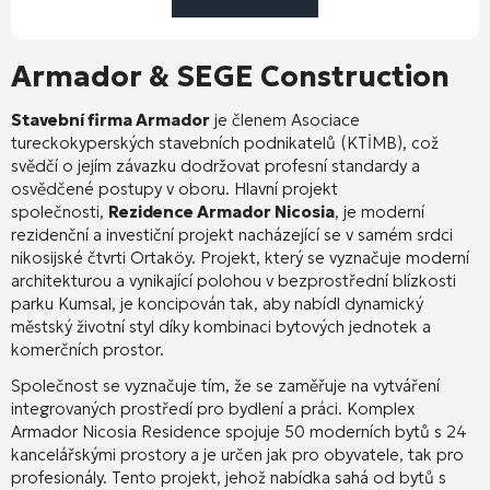
Armador & SEGE Construction
Stavební firma Armador
je členem Asociace
tureckokyperských stavebních podnikatelů (KTİMB), což
svědčí o jejím závazku dodržovat profesní standardy a
osvědčené postupy v oboru
. Hlavní projekt
společnosti,
Rezidence Armador Nicosia
, je moderní
rezidenční a investiční projekt nacházející se v samém srdci
nikosijské čtvrti Ortaköy
. Projekt, který se vyznačuje moderní
architekturou a vynikající polohou v bezprostřední blízkosti
parku Kumsal, je koncipován tak, aby nabídl dynamický
městský životní styl díky kombinaci bytových jednotek a
komerčních prostor
.
Společnost se vyznačuje tím, že se zaměřuje na vytváření
integrovaných prostředí pro bydlení a práci. Komplex
Armador Nicosia Residence spojuje 50 moderních bytů s 24
kancelářskými prostory a je určen jak pro obyvatele, tak pro
profesionály
. Tento projekt, jehož nabídka sahá od bytů s