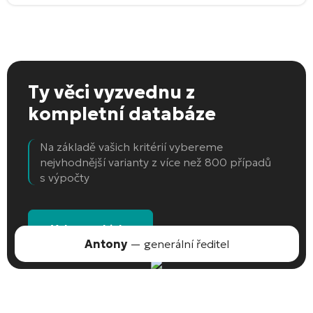
Ty věci vyzvednu
z
kompletní databáze
Na základě vašich kritérií vybereme
nejvhodnější varianty z více než 800 případů
s výpočty
Vyberte objekt
Antony
— generální ředitel