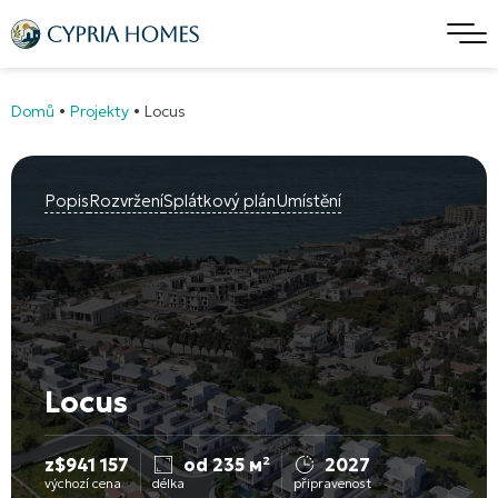
Domů
•
Projekty
•
Locus
Popis
Rozvržení
Splátkový plán
Umístění
Locus
z
$
941 157
od 235 м²
2027
výchozí cena
délka
připravenost