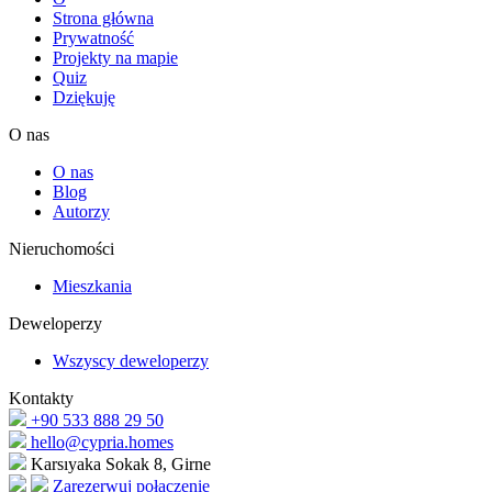
Strona główna
Prywatność
Projekty na mapie
Quiz
Dziękuję
O nas
O nas
Blog
Autorzy
Nieruchomości
Mieszkania
Deweloperzy
Wszyscy deweloperzy
Kontakty
+90 533 888 29 50
hello@cypria.homes
Karsıyaka Sokak 8, Girne
Zarezerwuj połączenie