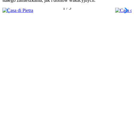
stałego zamieszkania, jak i domów wakacyjnych.
1
/
5