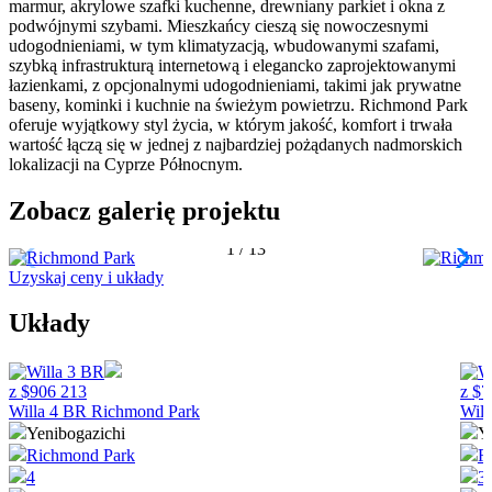
marmur, akrylowe szafki kuchenne, drewniany parkiet i okna z
podwójnymi szybami. Mieszkańcy cieszą się nowoczesnymi
udogodnieniami, w tym klimatyzacją, wbudowanymi szafami,
szybką infrastrukturą internetową i elegancko zaprojektowanymi
łazienkami, z opcjonalnymi udogodnieniami, takimi jak prywatne
baseny, kominki i kuchnie na świeżym powietrzu. Richmond Park
oferuje wyjątkowy styl życia, w którym jakość, komfort i trwała
wartość łączą się w jednej z najbardziej pożądanych nadmorskich
lokalizacji na Cyprze Północnym.
Zobacz galerię projektu
1
/
13
Uzyskaj ceny i układy
Układy
z
$
906 213
z
$
7
Willa 4 BR
Richmond Park
Will
Yenibogazichi
Y
Richmond Park
R
4
3