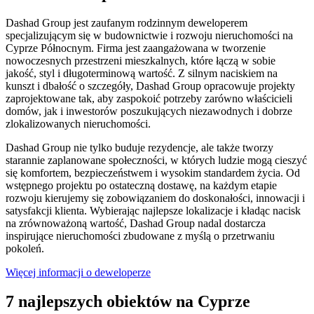
Dashad Group
jest zaufanym rodzinnym deweloperem
specjalizującym się w budownictwie i rozwoju nieruchomości na
Cyprze Północnym. Firma jest zaangażowana w tworzenie
nowoczesnych przestrzeni mieszkalnych, które łączą w sobie
jakość, styl i długoterminową wartość. Z silnym naciskiem na
kunszt i dbałość o szczegóły, Dashad Group opracowuje projekty
zaprojektowane tak, aby zaspokoić potrzeby zarówno właścicieli
domów, jak i inwestorów poszukujących niezawodnych i dobrze
zlokalizowanych nieruchomości.
Dashad Group nie tylko buduje rezydencje, ale także tworzy
starannie zaplanowane społeczności, w których ludzie mogą cieszyć
się komfortem, bezpieczeństwem i wysokim standardem życia. Od
wstępnego projektu po ostateczną dostawę, na każdym etapie
rozwoju kierujemy się zobowiązaniem do doskonałości, innowacji i
satysfakcji klienta. Wybierając najlepsze lokalizacje i kładąc nacisk
na zrównoważoną wartość, Dashad Group nadal dostarcza
inspirujące nieruchomości zbudowane z myślą o przetrwaniu
pokoleń.
Więcej informacji o deweloperze
7 najlepszych obiektów na Cyprze