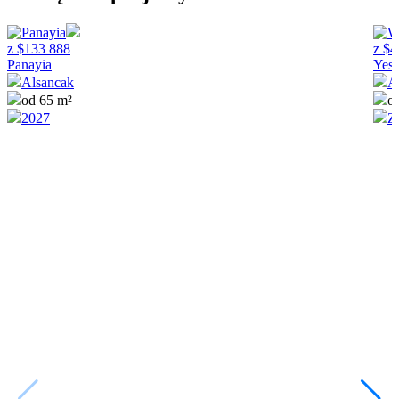
z
$
133 888
z
$
4
Panayia
Yesi
Alsancak
A
od 65 m²
o
2027
Z