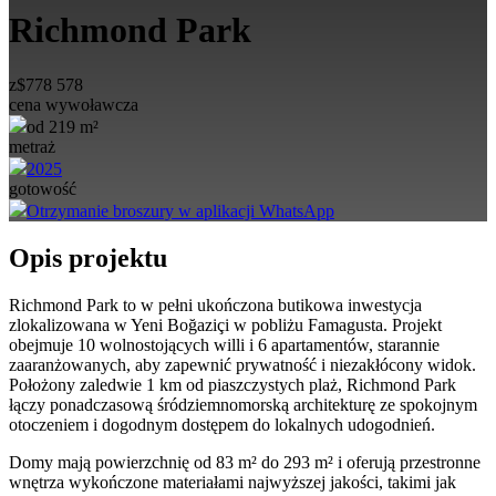
Richmond Park
z
$
778 578
cena wywoławcza
od 219 m²
metraż
2025
gotowość
Otrzymanie broszury w aplikacji WhatsApp
Opis projektu
Richmond Park
to w pełni ukończona butikowa inwestycja
zlokalizowana w
Yeni Boğaziçi
w pobliżu
Famagusta
. Projekt
obejmuje 10 wolnostojących willi i 6 apartamentów, starannie
zaaranżowanych, aby zapewnić prywatność i niezakłócony widok.
Położony zaledwie 1 km od piaszczystych plaż, Richmond Park
łączy ponadczasową śródziemnomorską architekturę ze spokojnym
otoczeniem i dogodnym dostępem do lokalnych udogodnień.
Domy mają powierzchnię od 83 m² do 293 m² i oferują przestronne
wnętrza wykończone materiałami najwyższej jakości, takimi jak