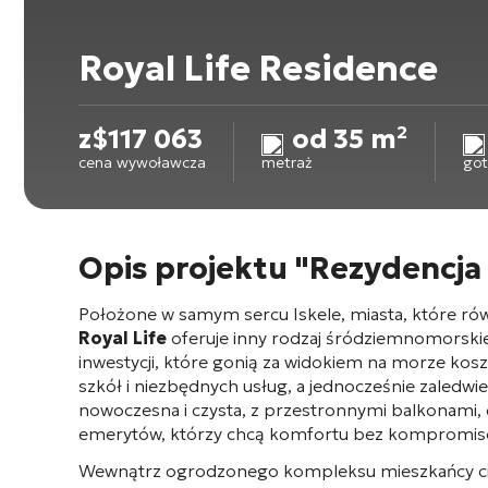
Royal Life Residence
z
$
117 063
od 35 m²
cena wywoławcza
metraż
go
Opis projektu "Rezydencja 
Położone w samym sercu Iskele, miasta, które r
Royal Life
oferuje inny rodzaj śródziemnomorskieg
inwestycji, które gonią za widokiem na morze kos
szkół i niezbędnych usług, a jednocześnie zaledwie
nowoczesna i czysta, z przestronnymi balkonami, 
emerytów, którzy chcą komfortu bez kompromis
Wewnątrz ogrodzonego kompleksu mieszkańcy ciesz