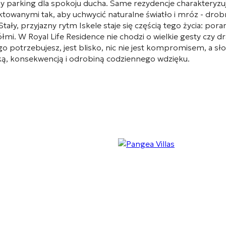
y parking dla spokoju ducha. Same rezydencje charakteryz
ktowanymi tak, aby uchwycić naturalne światło i mróz - drobn
ały, przyjazny rytm Iskele staje się częścią tego życia: poran
ółmi. W Royal Life Residence nie chodzi o wielkie gesty cz
 potrzebujesz, jest blisko, nic nie jest kompromisem, a słow
ską, konsekwencją i odrobiną codziennego wdzięku.