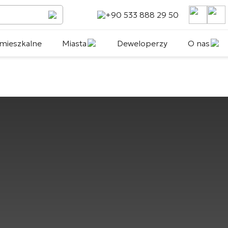
+90 533 888 29 50
mieszkalne
Miasta
Deweloperzy
O nas