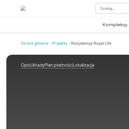
Kompleksy 
Strona główna
-
Projekty
-
Rezydencja Royal Life
Opis
Układy
Plan płatności
Lokalizacja