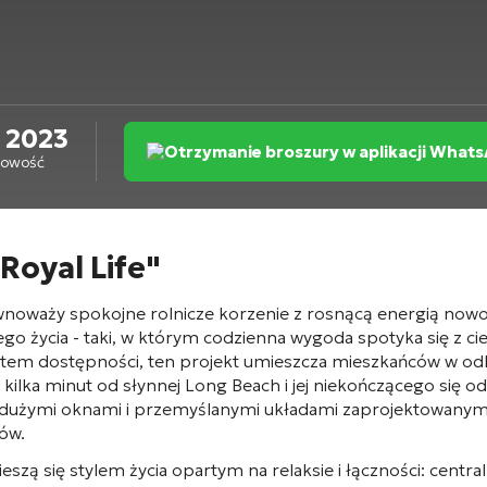
2023
Otrzymanie broszury w aplikacji What
towość
Royal Life"
ównoważy spokojne rolnicze korzenie z rosnącą energią n
o życia - taki, w którym codzienna wygoda spotyka się z cie
ztem dostępności, ten projekt umieszcza mieszkańców w odle
 kilka minut od słynnej Long Beach i jej niekończącego się od
dużymi oknami i przemyślanymi układami zaprojektowanymi z
ów.
ą się stylem życia opartym na relaksie i łączności: centr