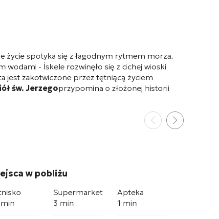
ie życie spotyka się z łagodnym rytmem morza.
 wodami - İskele rozwinęło się z cichej wioski
a jest zakotwiczone przez tętniącą życiem
iół św. Jerzego
przypomina o złożonej historii
ejsca w pobliżu
tnisko
Supermarket
Apteka
 min
3 min
1 min