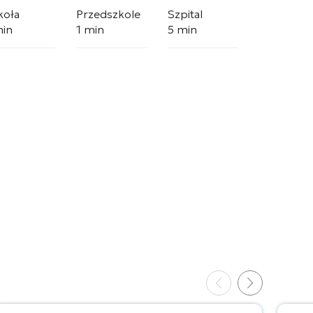
koła
Przedszkole
Szpital
min
1 min
5 min