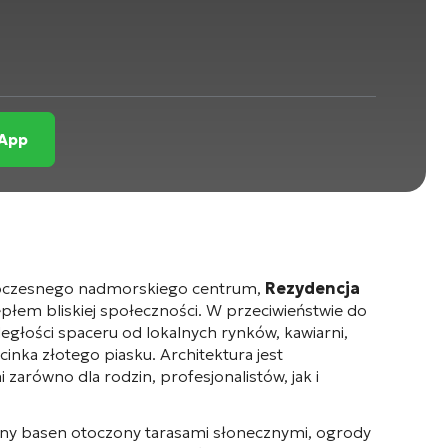
sApp
owoczesnego nadmorskiego centrum,
Rezydencja
płem bliskiej społeczności. W przeciwieństwie do
głości spaceru od lokalnych rynków, kawiarni,
cinka złotego piasku. Architektura jest
arówno dla rodzin, profesjonalistów, jak i
alny basen otoczony tarasami słonecznymi, ogrody