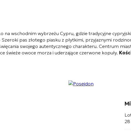
o na wschodnim wybrzeżu Cypru, gdzie tradycyjne cypryjsk
 Szeroki pas złotego piasku z płytkimi, przyjaznymi rodzinom
święcania swojego autentycznego charakteru. Centrum miast
ące świeże owoce morza i uderzające czerwone kopuły.
Kośc
Mi
Lo
28