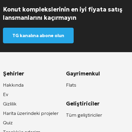
Konut komplekslerinin en iyi fiyata satış
lansmanlarını kaçırmayın
TG kanalına abone olun
Şehirler
Gayrimenkul
Hakkında
Flats
Ev
Geliştiriciler
Gizlilik
Harita üzerindeki projeler
Tüm geliştiriciler
Quiz
Teşekkür ederim.