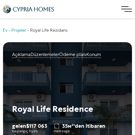
Ev
-
Projeler
-
Royal Life Rezidans
Açıklama
Düzenlemeler
Ödeme planı
Konum
Royal Life Residence
gelen
$
117 063
35м²'den itibaren
başlangıç fiyatı
metreage