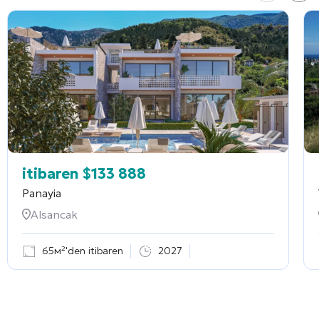
itibaren
$
133 888
Panayia
Alsancak
65м²'den itibaren
2027