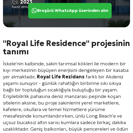
2023
hazır olma durumu
Broşürü WhatsApp üzerinden alın
"Royal Life Residence" projesinin
tanımı
İskele'nin kalbinde, sakin tarımsal kökleri ile modern bir
kıyı merkezinin büyüyen enerjisini dengeleyen bir kasaba
yer almaktadır,
Royal Life Rezidans
farklı bir Akdeniz
yaşamı sunuyor - günlük rahatlığın birbirine sıkı sıkıya
bağlı bir topluluğun sıcaklığıyla buluştuğu bir yaşam.
Erişilebilirlik pahasına deniz manzarası peşinde koşan
sitelerin aksine, bu proje sakinlerini yerel marketlere,
kafelere, okullara ve temel hizmetlere yürüme
mesafesinde konumlandırırken, ünlü Long Beach'e ve
uçsuz bucaksız altın sarısı kumlara sadece birkaç dakika
uzaklıktadır. Geniş balkonları, büyük pencereleri ve ödün