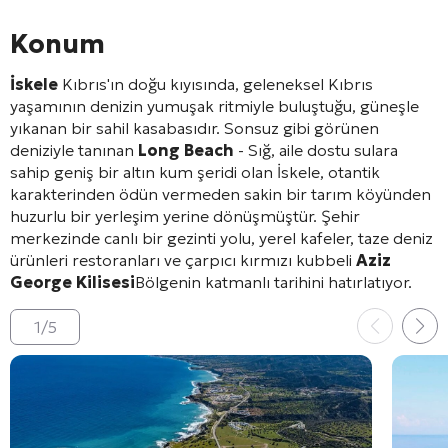
Konum
İskele
Kıbrıs'ın doğu kıyısında, geleneksel Kıbrıs
yaşamının denizin yumuşak ritmiyle buluştuğu, güneşle
yıkanan bir sahil kasabasıdır. Sonsuz gibi görünen
deniziyle tanınan
Long Beach
- Sığ, aile dostu sulara
sahip geniş bir altın kum şeridi olan İskele, otantik
karakterinden ödün vermeden sakin bir tarım köyünden
huzurlu bir yerleşim yerine dönüşmüştür. Şehir
merkezinde canlı bir gezinti yolu, yerel kafeler, taze deniz
ürünleri restoranları ve çarpıcı kırmızı kubbeli
Aziz
George Kilisesi
Bölgenin katmanlı tarihini hatırlatıyor.
1
/
5