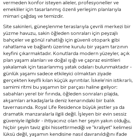
vermeden konfor isteyen aileler, profesyoneller ve
emekliler için tasarlanmış özenli yerleşim planlarıyla
mimari çağdaş ve temizdir.
Site sakinleri, güneşlenme teraslarıyla çevrili merkezi bir
yüzme havuzu, sakin öğleden sonraları için peyzajlı
bahçeler ve gönül rahatlığı için güvenli otopark gibi
rahatlama ve bağlantı üzerine kurulu bir yaşam tarzının
keyfini çıkarmaktadır. Konutlarda modern yüzeyler, açık
plan yaşam alanları ve doğal ışığı ve çapraz esintileri
yakalamak için tasarlanmış yatak odaları bulunmaktadır -
günlük yaşamı sadece etkileyici olmaktan ziyade
gerçekten keyifli kılan küçük ayrıntılar. İskele'nin istikrarlı,
samimi ritmi bu yaşamın bir parçası haline geliyor:
sabahları yerel bir fırında, öğleden sonraları plajda,
akşamları arkadaşlarla deniz kenarındaki bir balık
tavernasında. Royal Life Residence büyük jestler ya da
dramatik manzaralarla ilgili değil. İşleyen bir evin sessiz
güveniyle ilgilidir - ihtiyacınız olan her şeyin yakın olduğu,
hiçbir şeyin taviz gibi hissettirmediği ve "kraliyet" kelimesi
lüksü değil, yaşamın kendisine nasıl davranıldığını ifade