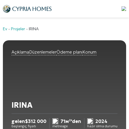
Ev
-
Projeler
-
IRINA
Açıklama
Düzenlemeler
Ödeme planı
Konum
IRINA
gelen
$
312 000
71м²'den
2024
başlangıç fiyatı
metreage
hazır olma durumu