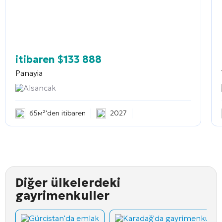
itibaren
$
133 888
Panayia
Alsancak
65м²'den itibaren
2027
Diğer ülkelerdeki
gayrimenkuller
Gürcistan'da emlak
Karadağ'da gayrimenkul