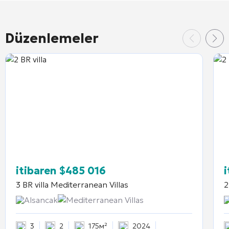
Düzenlemeler
itibaren
$
485 016
3 BR villa
Mediterranean Villas
2
Alsancak
Mediterranean Villas
3
2
175м²
2024