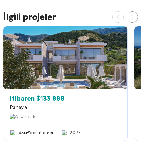
İlgili projeler
itibaren
$
133 888
Panayia
Alsancak
65м²'den itibaren
2027