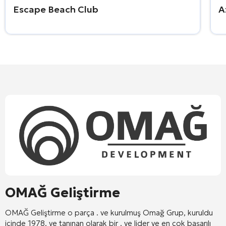
Escape Beach Club
A
OMAĞ Geliştirme
OMAĞ
Geliştirme
o
parça
.
ve
kurulmuş
Omağ
Grup,
kuruldu
içinde
1978,
ve
tanınan
olarak
bir
.
ve
lider
ve
en çok
başarılı