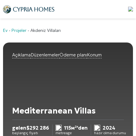
Ev
-
Projeler
-
Akdeniz Villaları
Açıklama
Düzenlemeler
Ödeme planı
Konum
Mediterranean Villas
gelen
$
292 286
115м²'den
2024
başlangıç fiyatı
metreage
hazır olma durumu