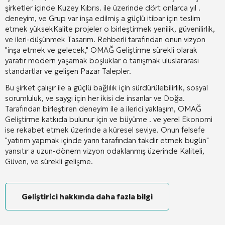
şirketler
içinde
Kuzey
Kıbrıs.
ile
üzerinde
dört
onlarca yıl
.
deneyim,
ve
Grup
var
inşa edilmiş
a
güçlü
itibar
için
teslim
etmek
yüksek
Kalite
projeler
o
birleştirmek
yenilik,
güvenilirlik,
ve
ileri-
düşünmek
Tasarım.
Rehberli
tarafından
onun
vizyon
"
inşa etmek
ve
gelecek,"
OMAĞ
Geliştirme
sürekli olarak
yaratır
modern
yaşamak
boşluklar
o
tanışmak
uluslararası
standartlar
ve
gelişen
Pazar
Talepler.
Bu
şirket
çalışır
ile
a
güçlü
bağlılık
için
sürdürülebilirlik,
sosyal
sorumluluk,
ve
saygı
için
her ikisi de
insanlar
ve
Doğa.
Tarafından
birleştiren
deneyim
ile
a
ilerici
yaklaşım,
OMAĞ
Geliştirme
katkıda bulunur
için
ve
büyüme
.
ve
yerel
Ekonomi
ise
rekabet etmek
üzerinde
a
küresel
seviye.
Onun
felsefe
"
yatırım yapmak
içinde
yarın
tarafından
takdir etmek
bugün"
yansıtır
a
uzun-
dönem
vizyon
odaklanmış
üzerinde
Kaliteli,
Güven,
ve
sürekli
gelişme.
Geliştirici hakkında daha fazla bilgi