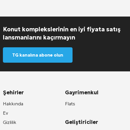
Konut komplekslerinin en iyi fiyata satış
lansmanlarını kaçırmayın
TG kanalına abone olun
Şehirler
Gayrimenkul
Hakkında
Flats
Ev
Geliştiriciler
Gizlilik