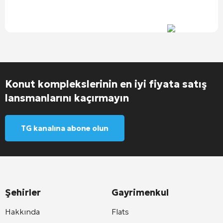
Konut komplekslerinin en iyi fiyata satış
lansmanlarını kaçırmayın
TG kanalına abone olun
Şehirler
Gayrimenkul
Hakkında
Flats