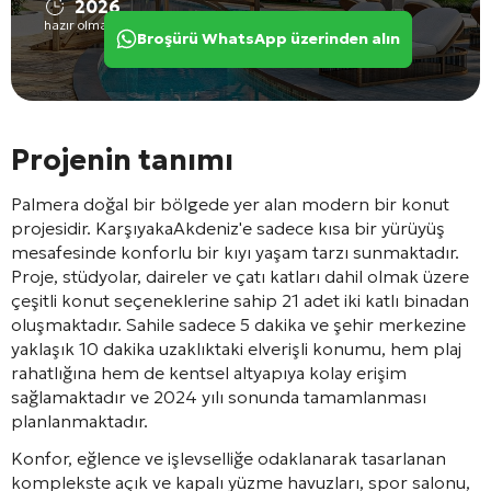
2026
hazır olma durumu
Broşürü WhatsApp üzerinden alın
Projenin tanımı
Palmera
doğal bir bölgede yer alan modern bir konut
projesidir.
Karşıyaka
Akdeniz'e sadece kısa bir yürüyüş
mesafesinde konforlu bir kıyı yaşam tarzı sunmaktadır.
Proje, stüdyolar, daireler ve çatı katları dahil olmak üzere
çeşitli konut seçeneklerine sahip 21 adet iki katlı binadan
oluşmaktadır. Sahile sadece 5 dakika ve şehir merkezine
yaklaşık 10 dakika uzaklıktaki elverişli konumu, hem plaj
rahatlığına hem de kentsel altyapıya kolay erişim
sağlamaktadır ve 2024 yılı sonunda tamamlanması
planlanmaktadır.
Konfor, eğlence ve işlevselliğe odaklanarak tasarlanan
komplekste açık ve kapalı yüzme havuzları, spor salonu,