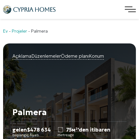
Ev
-
Projeler
-
Palmera
Açıklama
Düzenlemeler
Ödeme planı
Konum
Palmera
gelen
$
478 634
75м²'den itibaren
başlangıç fiyatı
metreage