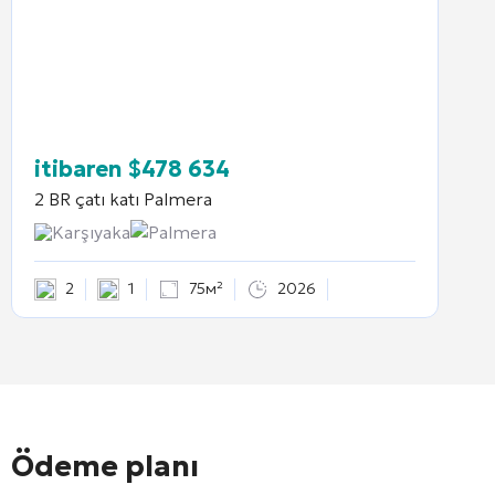
itibaren
$
478 634
2 BR çatı katı
Palmera
Karşıyaka
Palmera
2
1
75м²
2026
Ödeme planı