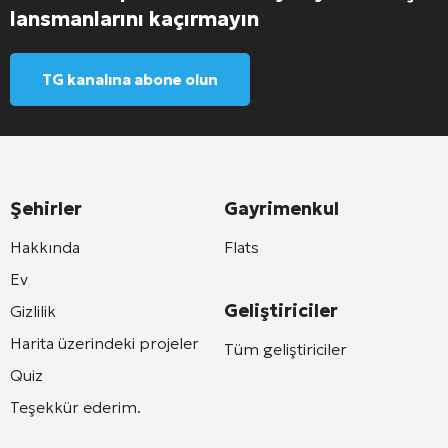
lansmanlarını kaçırmayın
TG kanalına abone olun
Şehirler
Gayrimenkul
Hakkında
Flats
Ev
Geliştiriciler
Gizlilik
Harita üzerindeki projeler
Tüm geliştiriciler
Quiz
Teşekkür ederim.