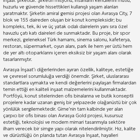
inşaat şirketidir
. Şirketin misyonu, insanların kendilerini mutlu,
huzurlu ve güvende hissettikleri kullanışlı yaşam alanları
yaratmaktır
. Şirketin amiral gemisi projesi olan Avrasya City, 7
blok ve 155 daireden oluşan bir konut kompleksidir; bu
kompleks, tek, iki ve üç yatak odalı dairelerin yanı sıra özel
havuzlu çatı katı daireleri de sunmaktadır
. Bu proje, bir spor
merkezi, geleneksel Türk hamamı, sinema salonu, kafeterya,
restoran, süpermarket, oyun alanı, park ile hem yer üstü hem
de yer altı otoparklarını içeren eksiksiz bir yaşam alanı olarak
tasarlanmıştır
.
Avrasya İnşaat’ı diğerlerinden ayıran özellik, kaliteye, estetiğe
ve çevresel sorumluluğa verdiği önemdir
. Şirket, uluslararası
standartlara uymakta ve kendi değerlerini paylaşan firmalardan
temin ettiği en kaliteli inşaat malzemelerini kullanmaktadır
.
Portföyü, konut sitelerinden ofis binalarına ve butik konseptli
projelere kadar uzanan geniş bir yelpazede olağanüstü bir çok
yönlülük sergilemektedir
. Girne’nin tam kalbinde yer alan
çarpıcı bir ofis binası olan Avrasya Gold projesi, kusursuz
estetiği, teknolojisi ve modern mimari tasarımıyla sektöre
ilham verecek bir simge yapı olarak nitelendirilmiştir
. Hız, kalite
ve dürüstlüğü ön planda tutan Avrasya İnşaat, hayalleri