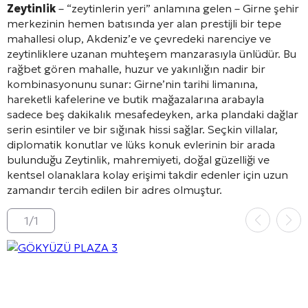
Zeytinlik
– “zeytinlerin yeri” anlamına gelen – Girne şehir
merkezinin hemen batısında yer alan prestijli bir tepe
mahallesi olup, Akdeniz’e ve çevredeki narenciye ve
zeytinliklere uzanan muhteşem manzarasıyla ünlüdür. Bu
rağbet gören mahalle, huzur ve yakınlığın nadir bir
kombinasyonunu sunar: Girne’nin tarihi limanına,
hareketli kafelerine ve butik mağazalarına arabayla
sadece beş dakikalık mesafedeyken, arka plandaki dağlar
serin esintiler ve bir sığınak hissi sağlar. Seçkin villalar,
diplomatik konutlar ve lüks konuk evlerinin bir arada
bulunduğu Zeytinlik, mahremiyeti, doğal güzelliği ve
kentsel olanaklara kolay erişimi takdir edenler için uzun
zamandır tercih edilen bir adres olmuştur.
1
/
1