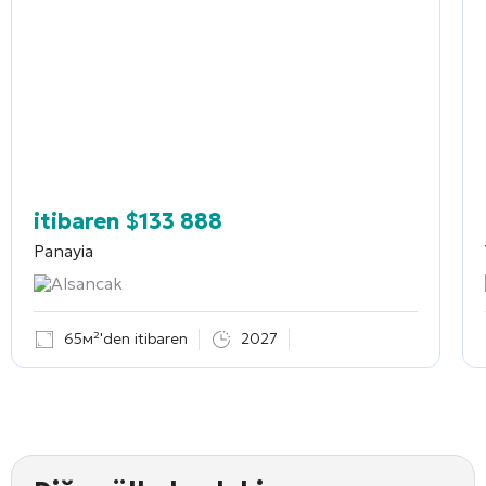
itibaren
$
133 888
Panayia
Alsancak
65м²'den itibaren
2027