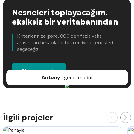
Nesneleri toplayacağım.
eksiksiz bir veritabanından
Kriterlerinize göre, 800'den fazla vaka
arasından hesaplamalarla en iyi seçenekleri
seçeceğiz
Bir nesne seçin
Antony
- genel müdür
İlgili projeler