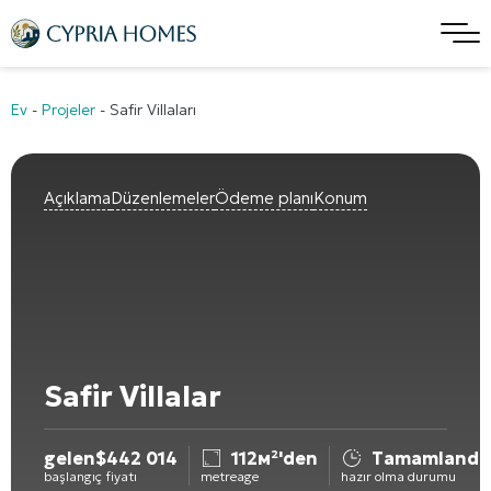
Ev
-
Projeler
-
Safir Villaları
Açıklama
Düzenlemeler
Ödeme planı
Konum
Safir Villalar
gelen
$
442 014
112м²'den
Tamamlandı
başlangıç fiyatı
metreage
hazır olma durumu