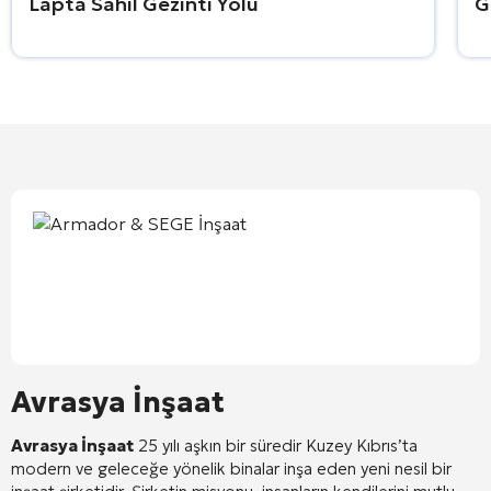
Lapta Sahil Gezinti Yolu
G
Avrasya İnşaat
Avrasya İnşaat
25 yılı aşkın bir süredir Kuzey Kıbrıs’ta
modern ve geleceğe yönelik binalar inşa eden yeni nesil bir