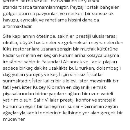
yerden ısıtma ve akıllı ev özellikleri ile yüksek
standartlarda tamamlanmıştır. Peyzajlı ortak bahçeler,
gölgeli oturma pavyonları ve merkezi bir sonsuzluk
havuzu, ayrıcalık ve rahatlama hissini daha da
artırmaktadır.
Site kapılarının ötesinde, sakinler prestijli uluslararası
okullar, büyük hastaneler ve geleneksel meyhanelerden
lüks restoranlara uzanan zengin bir mutfak kültürüne
kadar Girne’nin en seçkin kurumlarına kolayca ulaşma
imkânına sahiptir. Yakındaki Alsancak ve Lapta plajları
sadece birkaç dakika uzaklıkta bulunurken, dolambaçlı
dağ yolları yürüyüş ve keşif için sınırsız fırsatlar
sunmaktadır. İster kalıcı bir aile evi, ister mevsimlik bir
tatil yeri, ister Kuzey Kıbrıs'ın en dayanıklı emlak
piyasalarından birine yapılan sağlam bir uzun vadeli
yatırım olsun, Safir Villalar prestij, konfor ve stratejik
konumun eşsiz bir birleşimini sunar – Girne'nin zeytin
ağaçlarıyla kaplı tepelerinin kalbinde yer alan gerçek bir
mücevher.