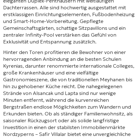
eleganten Duplex-Penthäusern mit weitläufigen
Dachterrassen. Alle sind hochwertig ausgestattet mit
erstklassigen Einrichtungselementen, Fußbodenheizung
und Smart-Home-Vorbereitung. Gepflegte
Gemeinschaftsgärten, schattige Sitzpavillons und ein
zentraler Infinity-Pool verstärken das Gefühl von
Exklusivität und Entspannung zusätzlich.
Hinter den Toren profitieren die Bewohner von einer
hervorragenden Anbindung an die besten Schulen
Kyrenias, darunter renommierte internationale Colleges,
große Krankenhäuser und eine vielfältige
Gastronomieszene, die von traditionellen Meyhanen bis
hin zu gehobener Küche reicht. Die nahegelegenen
Strände von Alsancak und Lapta sind nur wenige
Minuten entfernt, während die kurvenreichen
Bergstraßen endlose Möglichkeiten zum Wandern und
Erkunden bieten. Ob als ständiger Familienwohnsitz, als
saisonaler Rückzugsort oder als solide langfristige
Investition in einen der stabilsten Immobilienmärkte
Nordzyperns – Safir Villalar bietet eine unvergleichliche