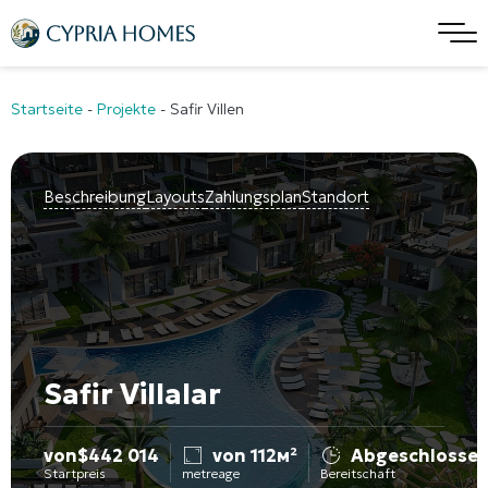
Startseite
-
Projekte
-
Safir Villen
Beschreibung
Layouts
Zahlungsplan
Standort
Safir Villalar
von
$
442 014
von 112м²
Abgeschlosse
Startpreis
metreage
Bereitschaft