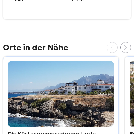
Orte in der Nähe
Die Küstenpromenade von Lapta
B