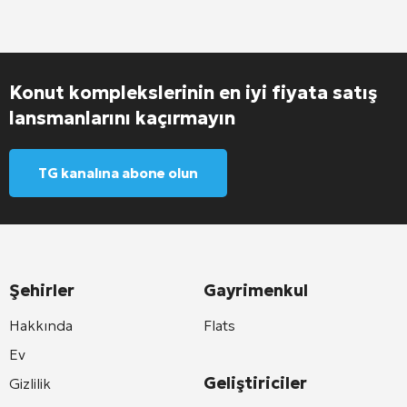
Konut komplekslerinin en iyi fiyata satış
lansmanlarını kaçırmayın
TG kanalına abone olun
Şehirler
Gayrimenkul
Hakkında
Flats
Ev
Geliştiriciler
Gizlilik