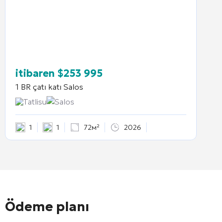
itibaren
$
253 995
1 BR çatı katı
Salos
Tatlisu
Salos
1
1
72м²
2026
Ödeme planı