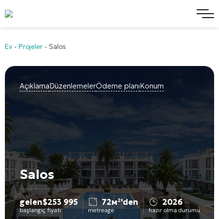
Ev
-
Projeler
-
Salos
Açıklama
Düzenlemeler
Ödeme planı
Konum
Salos
gelen
$
253 995
72м²'den
2026
başlangıç fiyatı
metreage
hazır olma durumu