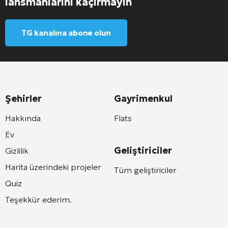
lansmanlarını kaçırmayın
TG kanalına abone olun
Şehirler
Gayrimenkul
Hakkında
Flats
Ev
Geliştiriciler
Gizlilik
Harita üzerindeki projeler
Tüm geliştiriciler
Quiz
Teşekkür ederim.