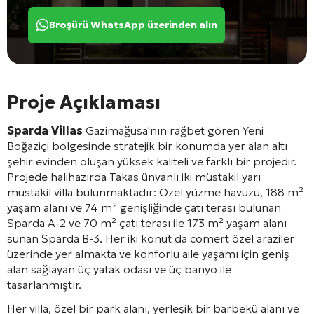
Broşürü WhatsApp üzerinden alın
Proje Açıklaması
Sparda Villas
Gazimağusa'nın rağbet gören Yeni
Boğaziçi bölgesinde stratejik bir konumda yer alan altı
şehir evinden oluşan yüksek kaliteli ve farklı bir projedir.
Projede halihazırda Takas ünvanlı iki müstakil yarı
müstakil villa bulunmaktadır: Özel yüzme havuzu, 188 m²
yaşam alanı ve 74 m² genişliğinde çatı terası bulunan
Sparda A-2 ve 70 m² çatı terası ile 173 m² yaşam alanı
sunan Sparda B-3. Her iki konut da cömert özel araziler
üzerinde yer almakta ve konforlu aile yaşamı için geniş
alan sağlayan üç yatak odası ve üç banyo ile
tasarlanmıştır.
Her villa, özel bir park alanı, yerleşik bir barbekü alanı ve