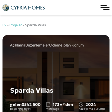
Ev
-
Projeler
-
Sparda Villas
Açıklama
Düzenlemeler
Ödeme planı
Konum
Sparda Villas
gelen
$
542 500
173м²'den
2024
başlangıç fiyatı
metreage
hazır olma durumu