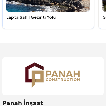
Lapta Sahil Gezinti Yolu
G
Panah İnşaat