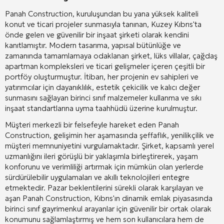
Panah Construction, kuruluşundan bu yana yüksek kaliteli
konut ve ticari projeler sunmasıyla tanınan, Kuzey Kıbrıs'ta
önde gelen ve güvenilir bir inşaat şirketi olarak kendini
kanıtlamıştır. Modern tasarıma, yapısal bütünlüğe ve
zamanında tamamlamaya odaklanan şirket, lüks villalar, çağdaş
apartman kompleksleri ve ticari gelişmeler içeren çeşitli bir
portföy oluşturmuştur. İtibarı, her projenin ev sahipleri ve
yatırımcılar için dayanıklılık, estetik çekicilik ve kalıcı değer
sunmasını sağlayan birinci sınıf malzemeler kullanma ve sıkı
inşaat standartlarına uyma taahhüdü üzerine kurulmuştur.
Müşteri merkezli bir felsefeyle hareket eden Panah
Construction, gelişimin her aşamasında şeffaflık, yenilikçilik ve
müşteri memnuniyetini vurgulamaktadır. Şirket, kapsamlı yerel
uzmanlığını ileri görüşlü bir yaklaşımla birleştirerek, yaşam
konforunu ve verimliliği artırmak için mümkün olan yerlerde
sürdürülebilir uygulamaları ve akıllı teknolojileri entegre
etmektedir. Pazar beklentilerini sürekli olarak karşılayan ve
aşan Panah Construction, Kıbrıs'ın dinamik emlak piyasasında
birinci sınıf gayrimenkul arayanlar için güvenilir bir ortak olarak
konumunu sağlamlaştırmış ve hem son kullanıcılara hem de