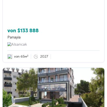
von
$
133 888
Panayia
Alsancak
von 65м²
2027