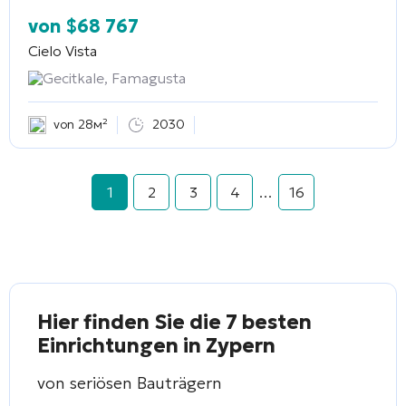
von
$
68 767
Cielo Vista
Gecitkale, Famagusta
von 28м²
2030
1
2
3
4
…
16
Hier finden Sie die 7 besten
Einrichtungen in Zypern
von seriösen Bauträgern