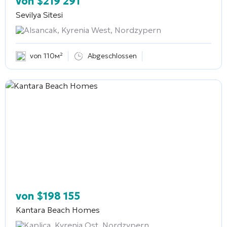
von
$
219 291
Sevilya Sitesi
Alsancak, Kyrenia West, Nordzypern
von 110м²
Abgeschlossen
von
$
198 155
Kantara Beach Homes
Kaplica, Kyrenia Ost, Nordzypern