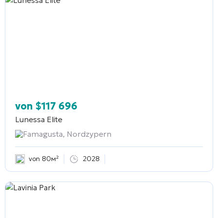
von
$
117 696
Lunessa Elite
Famagusta, Nordzypern
von 80м²
2028