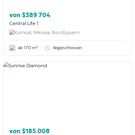
von
$
389 704
Central Life 1
Kumsal, Nikosia, Nordzypern
ab 170 m²
Abgeschlossen
von
$
185 008