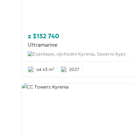
z
$
152 740
Ultramarine
Esentepe, východní Kyrenia, Severní Kypr
od 43 m²
2027