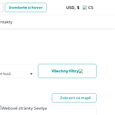
USD, $
CS
Domluvte si hovor
ntakty
Všechny filtry
et kusů
Zobrazit na mapě