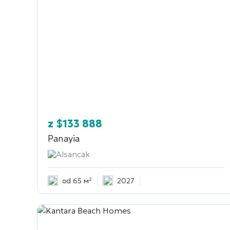
z
$
133 888
Panayia
Alsancak
od 65 м²
2027