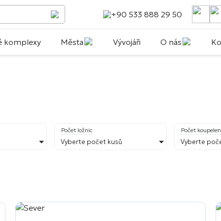
+90 533 888 29 50
é komplexy
Města
Vývojáři
O nás
Ko
Počet ložnic
Počet koupelen
Vyberte počet kusů
Vyberte poč