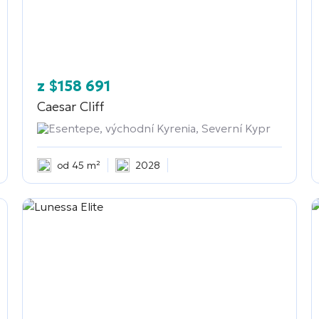
z
$
158 691
Caesar Cliff
Esentepe, východní Kyrenia, Severní Kypr
od 45 m²
2028