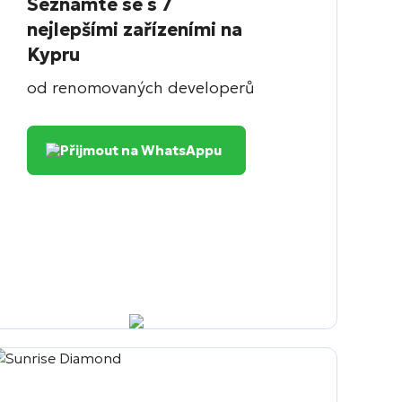
Seznamte se s 7
nejlepšími zařízeními na
Kypru
od renomovaných developerů
Přijmout na WhatsAppu