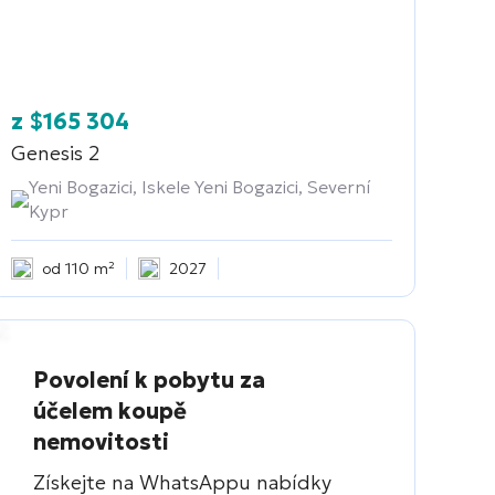
z
$
165 304
Genesis 2
Yeni Bogazici, Iskele Yeni Bogazici, Severní
Kypr
od 110 m²
2027
Povolení k pobytu za
účelem koupě
nemovitosti
Získejte na WhatsAppu nabídky