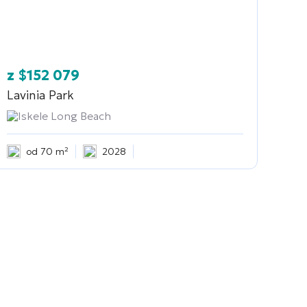
z
$
152 079
Lavinia Park
Iskele Long Beach
od 70 m²
2028