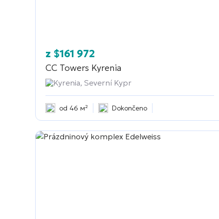
z
$
161 972
CC Towers Kyrenia
Kyrenia, Severní Kypr
od 46 м²
Dokončeno