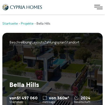
Startseite
-
Projekte
-
Bella Hills
Beschreibung
Layouts
Zahlungsplan
Standort
Bella Hills
von
$
1 497 060
von 360м²
2024
Startpreis
metreage
Bereitschaft