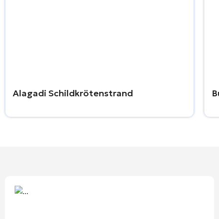
Alagadi Schildkrötenstrand
B