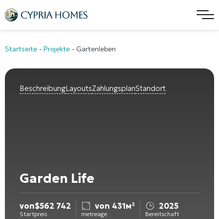
Startseite
-
Projekte
-
Gartenleben
Beschreibung
Layouts
Zahlungsplan
Standort
Garden Life
von
$
562 742
von 431м²
2025
Startpreis
metreage
Bereitschaft