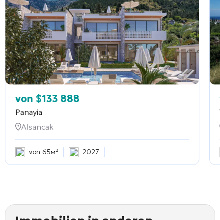
von
$
133 888
Panayia
Alsancak
von 65м²
2027