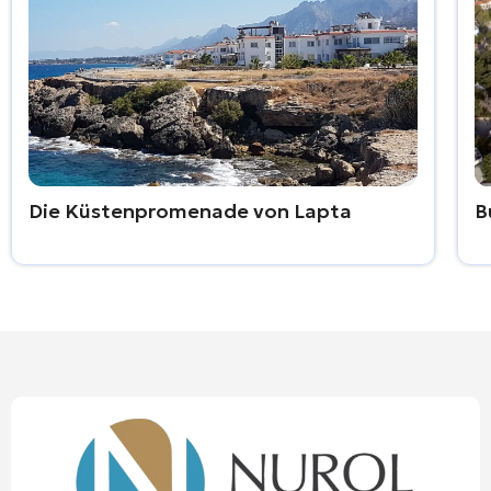
Die Küstenpromenade von Lapta
B