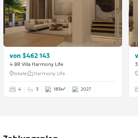
von
$
462 143
4 BR Villa
Harmony Life
3
Iskele
Harmony Life
4
3
183м²
2027