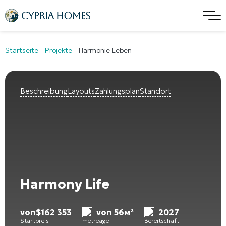
Startseite
-
Projekte
-
Harmonie Leben
Beschreibung
Layouts
Zahlungsplan
Standort
Harmony Life
von
$
162 353
von 56м²
2027
Startpreis
metreage
Bereitschaft