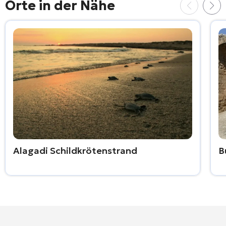
Orte in der Nähe
Alagadi Schildkrötenstrand
B