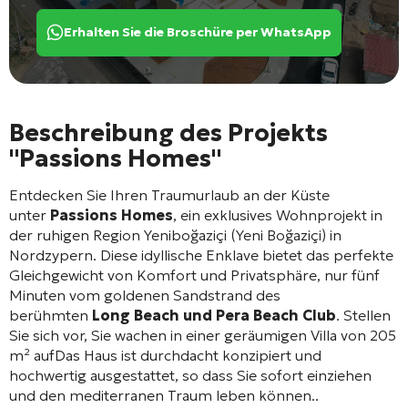
Erhalten Sie die Broschüre per WhatsApp
Beschreibung des Projekts
"Passions Homes"
Entdecken Sie Ihren Traumurlaub an der Küste
unter
Passions Homes
, ein exklusives Wohnprojekt in
der ruhigen Region Yeniboğaziçi (Yeni Boğaziçi) in
Nordzypern. Diese idyllische Enklave bietet das perfekte
Gleichgewicht von Komfort und Privatsphäre, nur fünf
Minuten vom goldenen Sandstrand des
berühmten
Long Beach und Pera Beach Club
. Stellen
Sie sich vor, Sie wachen in einer geräumigen Villa von 205
m² auf
Das Haus ist durchdacht konzipiert und
hochwertig ausgestattet, so dass Sie sofort einziehen
und den mediterranen Traum leben können.
.