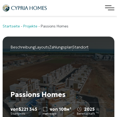
Startseite
-
Projekte
-
Passions Homes
Beschreibung
Layouts
Zahlungsplan
Standort
Passions Homes
von
$
221 345
von 108м²
2025
Startpreis
metreage
Bereitschaft