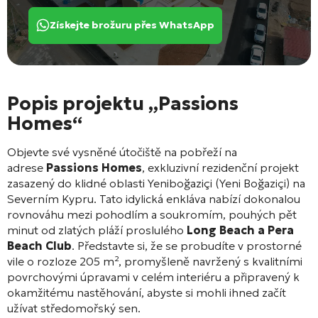
Získejte brožuru přes WhatsApp
Popis projektu „Passions
Homes“
Objevte své vysněné útočiště na pobřeží na
adrese
Passions Homes
, exkluzivní rezidenční projekt
zasazený do klidné oblasti Yeniboğaziçi (Yeni Boğaziçi) na
Severním Kypru. Tato idylická enkláva nabízí dokonalou
rovnováhu mezi pohodlím a soukromím, pouhých pět
minut od zlatých pláží proslulého
Long Beach a Pera
Beach Club
. Představte si, že se probudíte v prostorné
vile o rozloze 205 m²
, promyšleně navržený s kvalitními
povrchovými úpravami v celém interiéru a připravený k
okamžitému nastěhování, abyste si mohli ihned začít
užívat středomořský sen
.