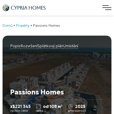
Domů
•
Projekty
•
Passions Homes
Popis
Rozvržení
Splátkový plán
Umístění
Passions Homes
z
$
221 345
od 108 м²
2025
výchozí cena
délka
připravenost