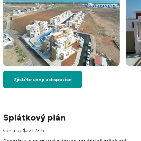
Zjistěte ceny a dispozice
Splátkový plán
Cena od
$
221 345
Podmínky a splátkové plány se pravidelně mění; náš