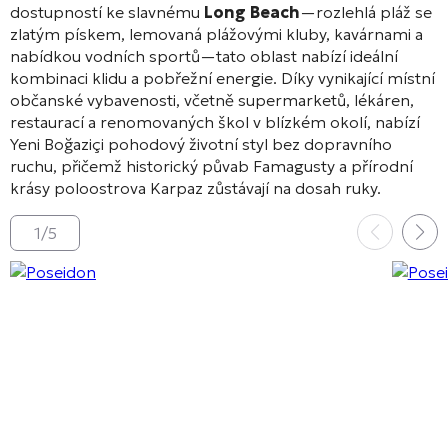
dostupností ke slavnému
Long Beach
—rozlehlá pláž se
zlatým pískem, lemovaná plážovými kluby, kavárnami a
nabídkou vodních sportů—tato oblast nabízí ideální
kombinaci klidu a pobřežní energie. Díky vynikající místní
občanské vybavenosti, včetně supermarketů, lékáren,
restaurací a renomovaných škol v blízkém okolí, nabízí
Yeni Boğaziçi pohodový životní styl bez dopravního
ruchu, přičemž historický půvab Famagusty a přírodní
krásy poloostrova Karpaz zůstávají na dosah ruky.
1
/
5