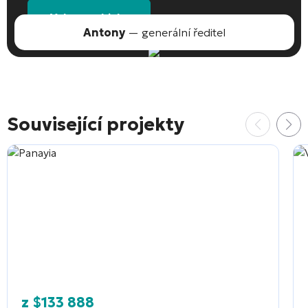
Vyberte objekt
Antony
— generální ředitel
Související projekty
z
$
133 888