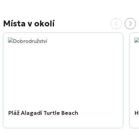
Místa v okolí
Pláž Alagadi Turtle Beach
H