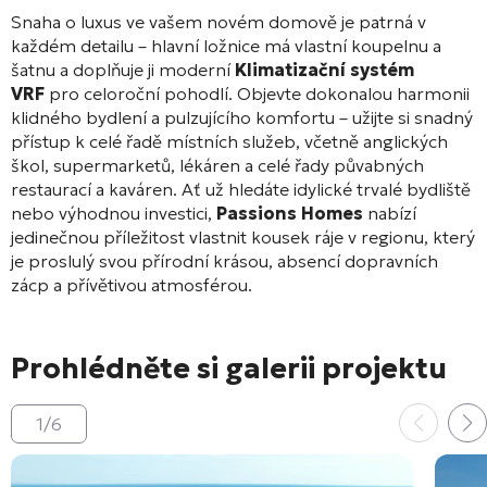
Snaha o luxus ve vašem novém domově je patrná v
každém detailu – hlavní ložnice má vlastní koupelnu a
šatnu a doplňuje ji moderní
Klimatizační systém
VRF
pro celoroční pohodlí
. Objevte dokonalou harmonii
klidného bydlení a pulzujícího komfortu – užijte si snadný
přístup k celé řadě místních služeb, včetně anglických
škol, supermarketů, lékáren a celé řady půvabných
restaurací a kaváren
. Ať už hledáte idylické trvalé bydliště
nebo výhodnou investici,
Passions Homes
nabízí
jedinečnou příležitost vlastnit kousek ráje v regionu, který
je proslulý svou přírodní krásou, absencí dopravních
zácp a přívětivou atmosférou
.
Prohlédněte si galerii projektu
1
/
6