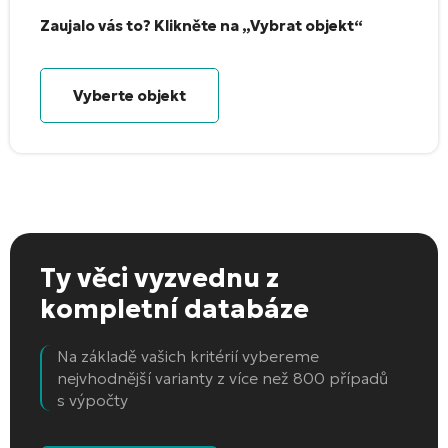
Zaujalo vás to? Klikněte na „Vybrat objekt“
Vyberte objekt
Ty věci vyzvednu
z
kompletní databáze
Na základě vašich kritérií vybereme
nejvhodnější varianty z více než 800 případů
s výpočty