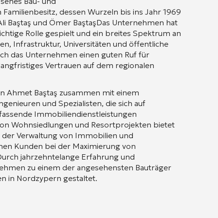
essenes Bau- und
amilienbesitz, dessen Wurzeln bis ins Jahr 1969
Ali Baştaş
und
Ömer Baştaş
Das Unternehmen hat
chtige Rolle gespielt und ein breites Spektrum an
n, Infrastruktur, Universitäten und öffentliche
ich das Unternehmen einen guten Ruf für
langfristiges Vertrauen auf dem regionalen
on
Ahmet Baştaş
zusammen mit einem
genieuren und Spezialisten, die sich auf
mfassende Immobiliendienstleistungen
von Wohnsiedlungen und Resortprojekten bietet
i der Verwaltung von Immobilien und
seinen Kunden bei der Maximierung von
 Durch jahrzehntelange Erfahrung und
ernehmen zu einem der angesehensten Bauträger
 in Nordzypern gestaltet.