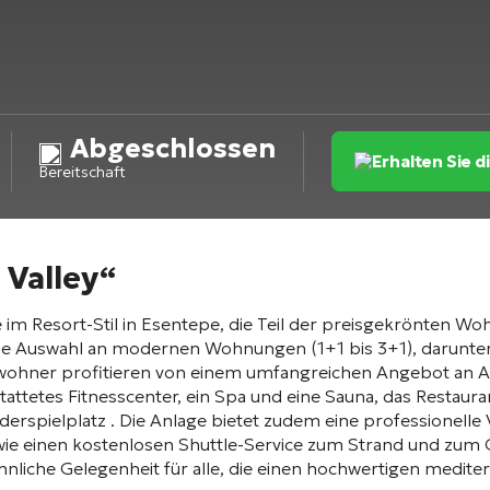
Abgeschlossen
Erhalten Sie 
Bereitschaft
 Valley“
im Resort-Stil in Esentepe, die Teil der preisgekrönten Woh
ße Auswahl an modernen Wohnungen (1+1 bis 3+1), darunter
ewohner profitieren von einem umfangreichen Angebot an A
tattetes Fitnesscenter, ein Spa und eine Sauna, das Restaura
nderspielplatz
. Die Anlage bietet zudem eine professionelle 
owie einen kostenlosen Shuttle-Service zum Strand und zum
hnliche Gelegenheit für alle, die einen hochwertigen mediter