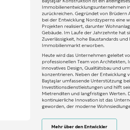
Baştaşlar Konstruktion
ist ein alteinges
Immobilienentwicklungsunternehmen in F
zurückreichen. Gegründet von Brüdern
bei der Entwicklung Nordzyperns eine wi
Projekten realisiert, darunter Wohnanlage
Gebäude. Im Laufe der Jahrzehnte hat s
Zuverlässigkeit, hohe Baustandards und 
Immobilienmarkt erworben.
Heute wird das Unternehmen geleitet v
professionellen Team von Architekten, In
innovatives Design, Qualitätsbau und u
konzentrieren. Neben der Entwicklung 
Baştaşlar umfassende Unterstützung be
Investitionsdienstleistungen und hilft 
Mietrenditen und langfristigen Werten.
kontinuierliche Innovation ist das Unt
geworden, der moderne Wohnsiedlungen
Mehr über den Entwickler