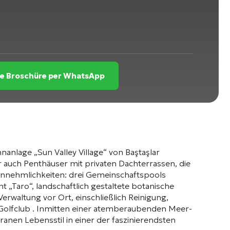
die Broschüre per WhatsApp
nanlage „Sun Valley Village“ von Baştaşlar
 auch Penthäuser mit privaten Dachterrassen, die
nnehmlichkeiten: drei Gemeinschaftspools
nt „Taro“, landschaftlich gestaltete botanische
Verwaltung vor Ort, einschließlich Reinigung,
 Golfclub
. Inmitten einer atemberaubenden Meer-
ranen Lebensstil in einer der faszinierendsten