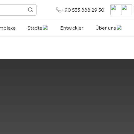
+90 533 888 29 50
mplexe
Städte
Entwickler
Über uns