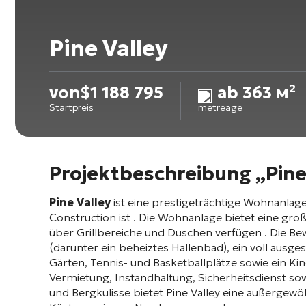
Pine Valley
von
$
1 188 795
ab 363 м²
Startpreis
metreage
Projektbeschreibung „Pine
Pine Valley
ist eine prestigeträchtige Wohnanlage 
Construction ist
. Die Wohnanlage bietet eine gro
über Grillbereiche und Duschen verfügen
. Die B
(darunter ein beheiztes Hallenbad), ein voll ausges
Gärten, Tennis- und Basketballplätze sowie ein Ki
Vermietung, Instandhaltung, Sicherheitsdienst s
und Bergkulisse bietet Pine Valley eine außergewö