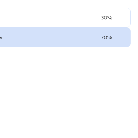
30%
er
70%