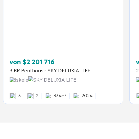
von
$
2 201 716
3 BR Penthouse
SKY DELUXIA LIFE
2
Iskele
SKY DELUXIA LIFE
3
2
334м²
2024