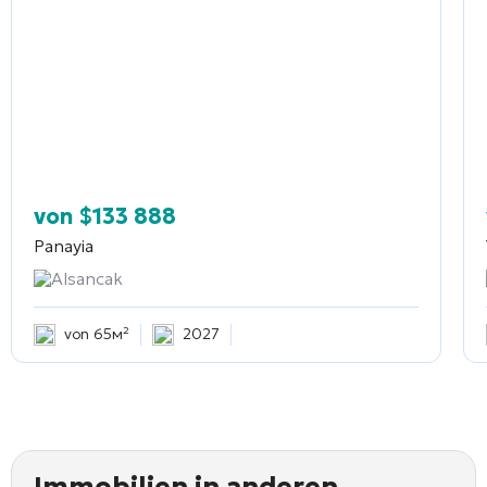
von
$
133 888
Panayia
Alsancak
von 65м²
2027
Immobilien in anderen