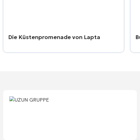
Die Küstenpromenade von Lapta
B