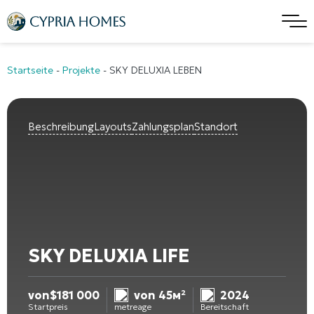
Startseite
-
Projekte
-
SKY DELUXIA LEBEN
Beschreibung
Layouts
Zahlungsplan
Standort
SKY DELUXIA LIFE
von
$
181 000
von 45м²
2024
Startpreis
metreage
Bereitschaft