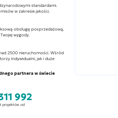
ędzynarodowymi standardami.
isów w zakresie jakości.
leksową obsługę posprzedażową,
 Twojej wygody.
onad 2500 nieruchomości. Wśród
zy indywidualni, jak i duże
dnego partnera w świecie
311 992
t projektów od