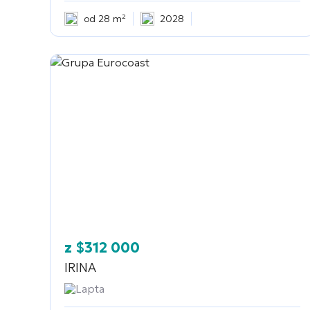
od 28 m²
2028
z
$
312 000
IRINA
Lapta