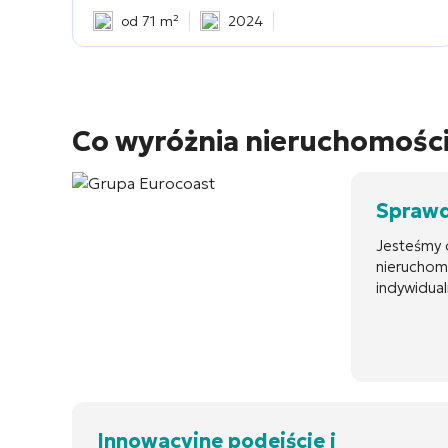
od 71 m²
2024
Co wyróżnia nieruchomośc
Sprawd
Jesteśmy 
nieruchom
indywidualn
Innowacyjne podejście i