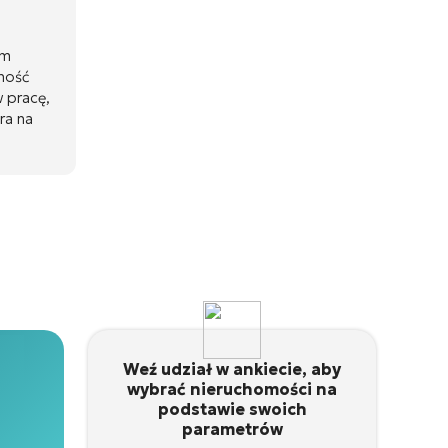
ym
zność
 pracę,
ra na
Weź udział w ankiecie, aby
wybrać nieruchomości na
podstawie swoich
parametrów