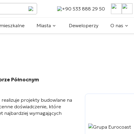
+90 533 888 29 50
mieszkalne
Miasta
Deweloperzy
O nas
yprze Północnym
realizuje projekty budowlane na
enne doświadczenie, które
t najbardziej wymagających