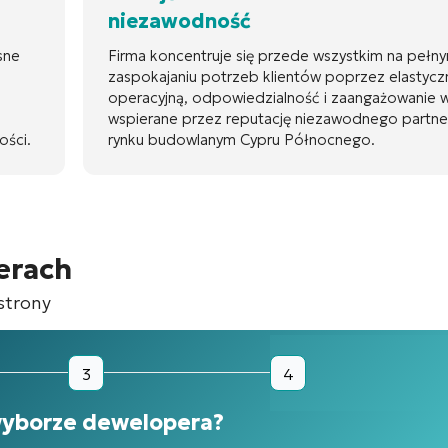
niezawodność
sne
Firma koncentruje się przede wszystkim na pełn
zaspokajaniu potrzeb klientów poprzez elastyc
operacyjną, odpowiedzialność i zaangażowanie w
wspierane przez reputację niezawodnego partne
ości.
rynku budowlanym Cypru Północnego.
erach
strony
3
4
 wyborze dewelopera?