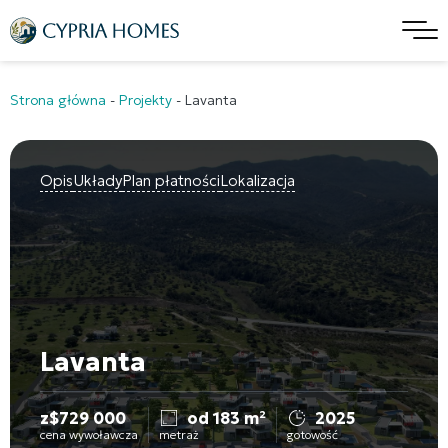
Strona główna
-
Projekty
-
Lavanta
Opis
Układy
Plan płatności
Lokalizacja
Lavanta
z
$
729 000
od 183 m²
2025
cena wywoławcza
metraż
gotowość