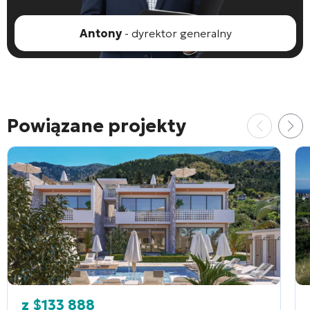
Antony
- dyrektor generalny
Powiązane projekty
z
$
133 888