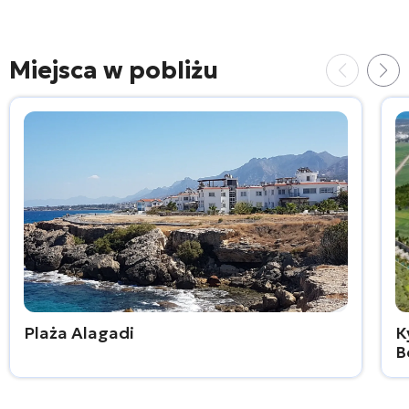
Miejsca w pobliżu
Plaża Alagadi
К
B