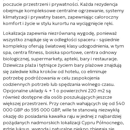
poczucie przestrzeni i prywatności. Każda rezydencja
obejmuje kompleksowe centralne ogrzewanie, systemy
klimatyzacji i prywatny basen, zapewniając całoroczny
komfort i życie w stylu kurortu na wyciągnięcie ręki.
Lokalizacja zapewnia niezrównaną wygodę, ponieważ
wszystko znajduje się w odległości spaceru - sąsiednie
kompleksy oferują światowej klasy udogodnienia, w tym
spa, centra fitness, boiska sportowe, centra odnowy
biologicznej, supermarkety, apteki, bary i restauracje.
Dziewicza plaża i tętniące życiem bary plażowe znajdują
się zaledwie kilka kroków od hotelu, co eliminuje
potrzebę podróżowania w celu zaspokojenia
codziennych potrzeb lub spędzania wolnego czasu.
Opcjonalne układy 4 + 1 o powierzchni 220 m2 są
również dostępne dla osób poszukujących jeszcze
większej przestrzeni. Przy cenach wahających się od 540
000 GBP do 595 000 GBP, wille te stanowią niezwykłą
okazję do posiadania kawałka raju w jednej z najbardziej
pożądanych nadmorskich lokalizacji Cypru Północnego,
gdzie luksus, wygoda i naturalne piękno zbiegają się