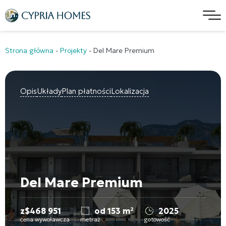
Strona główna
-
Projekty
-
Del Mare Premium
Opis
Układy
Plan płatności
Lokalizacja
Del Mare Premium
z
$
468 951
od 153 m²
2025
cena wywoławcza
metraż
gotowość