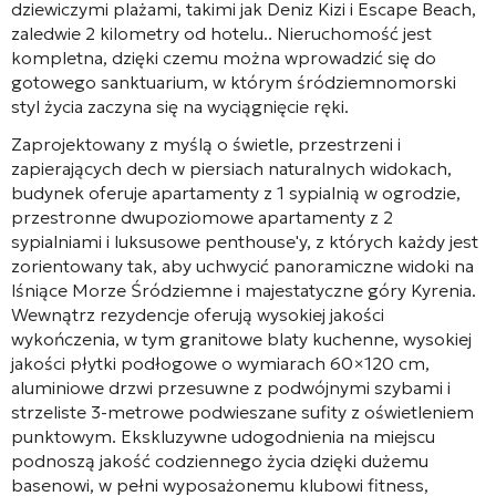
dziewiczymi plażami, takimi jak Deniz Kizi i Escape Beach,
zaledwie 2 kilometry od hotelu.
. Nieruchomość jest
kompletna, dzięki czemu można wprowadzić się do
gotowego sanktuarium, w którym śródziemnomorski
styl życia zaczyna się na wyciągnięcie ręki
.
Zaprojektowany z myślą o świetle, przestrzeni i
zapierających dech w piersiach naturalnych widokach,
budynek oferuje apartamenty z 1 sypialnią w ogrodzie,
przestronne dwupoziomowe apartamenty z 2
sypialniami i luksusowe penthouse'y, z których każdy jest
zorientowany tak, aby uchwycić panoramiczne widoki na
lśniące Morze Śródziemne i majestatyczne góry Kyrenia
.
Wewnątrz rezydencje oferują wysokiej jakości
wykończenia, w tym granitowe blaty kuchenne, wysokiej
jakości płytki podłogowe o wymiarach 60×120 cm,
aluminiowe drzwi przesuwne z podwójnymi szybami i
strzeliste 3-metrowe podwieszane sufity z oświetleniem
punktowym
. Ekskluzywne udogodnienia na miejscu
podnoszą jakość codziennego życia dzięki dużemu
basenowi, w pełni wyposażonemu klubowi fitness,