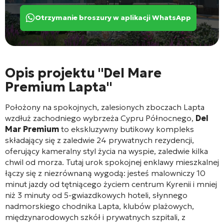
Otrzymanie broszury w aplikacji WhatsApp
Opis projektu "Del Mare
Premium Lapta"
Położony na spokojnych, zalesionych zboczach Lapta
wzdłuż zachodniego wybrzeża Cypru Północnego,
Del
Mar Premium
to ekskluzywny butikowy kompleks
składający się z zaledwie 24 prywatnych rezydencji,
oferujący kameralny styl życia na wyspie, zaledwie kilka
chwil od morza
. Tutaj urok spokojnej enklawy mieszkalnej
łączy się z niezrównaną wygodą: jesteś malowniczy 10
minut jazdy od tętniącego życiem centrum Kyrenii i mniej
niż 3 minuty od 5-gwiazdkowych hoteli, słynnego
nadmorskiego chodnika Lapta, klubów plażowych,
międzynarodowych szkół i prywatnych szpitali, z