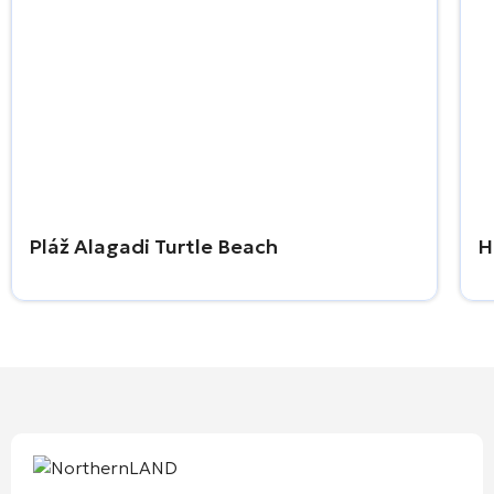
Pláž Alagadi Turtle Beach
H