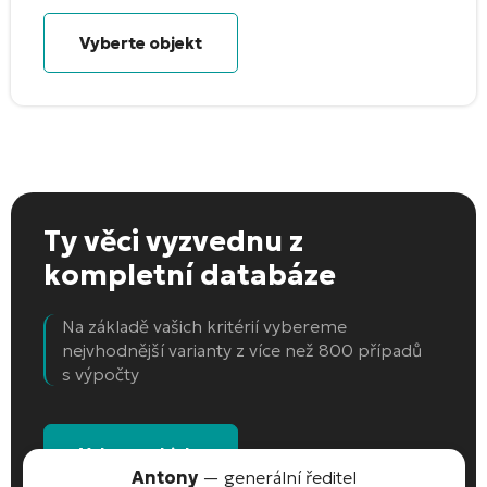
Vyberte objekt
Ty věci vyzvednu
z
kompletní databáze
Na základě vašich kritérií vybereme
nejvhodnější varianty z více než 800 případů
s výpočty
Vyberte objekt
Antony
— generální ředitel