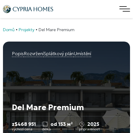
Domů
•
Projekty
•
Del Mare Premium
Popis
Rozvržení
Splátkový plán
Umístění
Del Mare Premium
z
$
468 951
od 153 м²
2025
výchozí cena
délka
připravenost