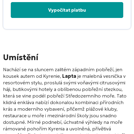
Alternative:
Umístění
Nachází se na sluncem zalitém západním pobřeží, jen
kousek autem od Kyrenie,
Lapta
je malebná vesnička v
resortovém stylu, proslulá svými voňavými citrusovými
háji, butikovými hotely a oblíbenou pobřežní stezkou,
která se vine podél pobřeží Středozemního moře. Tato
klidná enkláva nabízí dokonalou kombinaci přírodních
krás a moderního vybavení, přičemž plážové kluby,
restaurace u moře i mezinárodní školy jsou snadno
dostupné. Mírné podnebí, úchvatné výhledy na moře
rámované pohořím Kyrenia a uvolněná, přívětivá