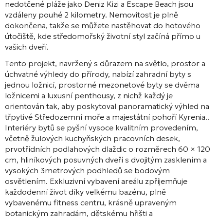
nedotčené pláže jako Deniz Kizi a Escape Beach jsou
vzdáleny pouhé 2 kilometry
. Nemovitost je plně
dokončena, takže se můžete nastěhovat do hotového
útočiště, kde středomořský životní styl začíná přímo u
vašich dveří
.
Tento projekt, navržený s důrazem na světlo, prostor a
úchvatné výhledy do přírody, nabízí zahradní byty s
jednou ložnicí, prostorné mezonetové byty se dvěma
ložnicemi a luxusní penthousy, z nichž každý je
orientován tak, aby poskytoval panoramatický výhled na
třpytivé Středozemní moře a majestátní pohoří Kyrenia.
.
Interiéry bytů se pyšní vysoce kvalitním provedením,
včetně žulových kuchyňských pracovních desek,
prvotřídních podlahových dlaždic o rozměrech 60 × 120
cm, hliníkových posuvných dveří s dvojitým zasklením a
vysokých 3metrových podhledů se bodovým
osvětlením
. Exkluzivní vybavení areálu zpříjemňuje
každodenní život díky velkému bazénu, plně
vybavenému fitness centru, krásně upraveným
botanickým zahradám, dětskému hřišti a