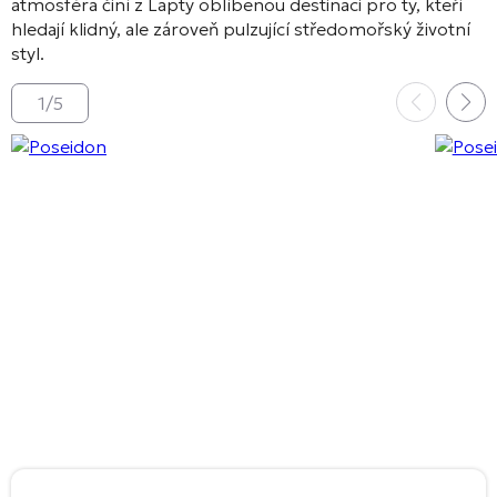
atmosféra činí z Lapty oblíbenou destinaci pro ty, kteří
hledají klidný, ale zároveň pulzující středomořský životní
styl.
1
/
5