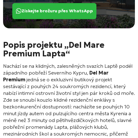
Získejte brožuru přes WhatsApp
Popis projektu „Del Mare
Premium Lapta“
Nachází se na klidných, zalesněných svazích Laptě podél
západního pobřeží Severního Kypru,
Del Mar
Premium
jedná se o exkluzivní butikový projekt
sestávající z pouhých 24 soukromých rezidencí, který
nabízí intimní ostrovní životní styl jen pár kroků od moře
.
Zde se snoubí kouzlo klidné rezidenční enklávy s
bezkonkurenční dostupností: nacházíte se pouhých 10
minut jízdy autem od pulzujícího centra města Kyrenia a
méně než 3 minuty od pětihvězdičkových hotelů, slavné
pobřežní promenády Lapta, plážových klubů,
mezinárodních škol a soukromých nemocnic, přičemž