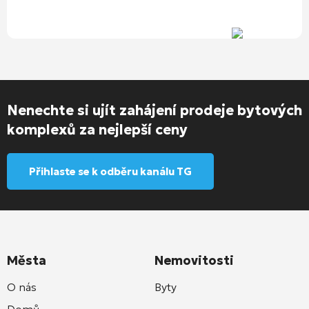
Nenechte si ujít zahájení prodeje bytových
komplexů za nejlepší ceny
Přihlaste se k odběru kanálu TG
Města
Nemovitosti
O nás
Byty
Domů