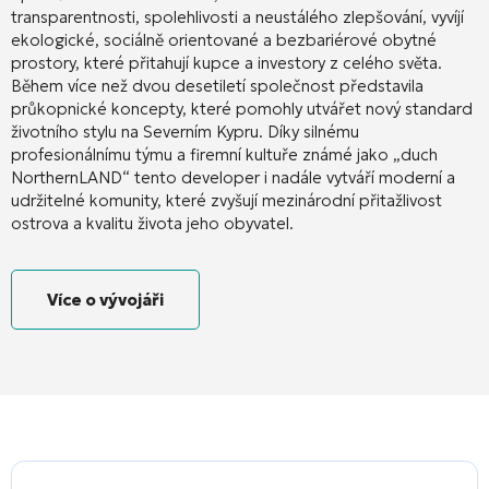
transparentnosti, spolehlivosti a neustálého zlepšování, vyvíjí
ekologické, sociálně orientované a bezbariérové obytné
prostory, které přitahují kupce a investory z celého světa.
Během více než dvou desetiletí společnost představila
průkopnické koncepty, které pomohly utvářet nový standard
životního stylu na Severním Kypru. Díky silnému
profesionálnímu týmu a firemní kultuře známé jako „duch
NorthernLAND“ tento developer i nadále vytváří moderní a
udržitelné komunity, které zvyšují mezinárodní přitažlivost
ostrova a kvalitu života jeho obyvatel.
Více o vývojáři