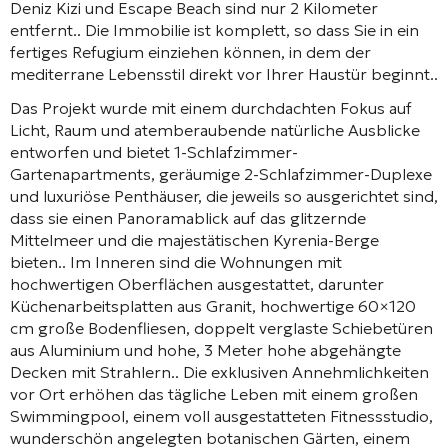
Deniz Kizi und Escape Beach sind nur 2 Kilometer
entfernt.
. Die Immobilie ist komplett, so dass Sie in ein
fertiges Refugium einziehen können, in dem der
mediterrane Lebensstil direkt vor Ihrer Haustür beginnt.
.
Das Projekt wurde mit einem durchdachten Fokus auf
Licht, Raum und atemberaubende natürliche Ausblicke
entworfen und bietet 1-Schlafzimmer-
Gartenapartments, geräumige 2-Schlafzimmer-Duplexe
und luxuriöse Penthäuser, die jeweils so ausgerichtet sind,
dass sie einen Panoramablick auf das glitzernde
Mittelmeer und die majestätischen Kyrenia-Berge
bieten.
. Im Inneren sind die Wohnungen mit
hochwertigen Oberflächen ausgestattet, darunter
Küchenarbeitsplatten aus Granit, hochwertige 60×120
cm große Bodenfliesen, doppelt verglaste Schiebetüren
aus Aluminium und hohe, 3 Meter hohe abgehängte
Decken mit Strahlern.
. Die exklusiven Annehmlichkeiten
vor Ort erhöhen das tägliche Leben mit einem großen
Swimmingpool, einem voll ausgestatteten Fitnessstudio,
wunderschön angelegten botanischen Gärten, einem