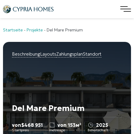
Startseite
-
Projekte
-
Del Mare Premium
Beschreibung
Layouts
Zahlungsplan
Standort
Del Mare Premium
von
$
468 951
von 153м²
2025
Startpreis
metreage
Bereitschaft