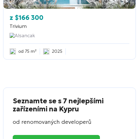
z
$
166 300
Trivium
Alsancak
od 75 m²
2025
Seznamte se s 7 nejlepšími
zařízeními na Kypru
od renomovaných developerů