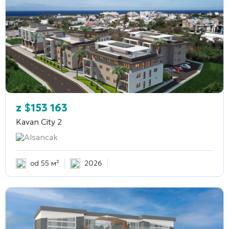
z
$
153 163
Kavan City 2
Alsancak
od 55 м²
2026