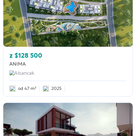
z
$
128 500
ANIMA
Alsancak
od 47 m²
2025