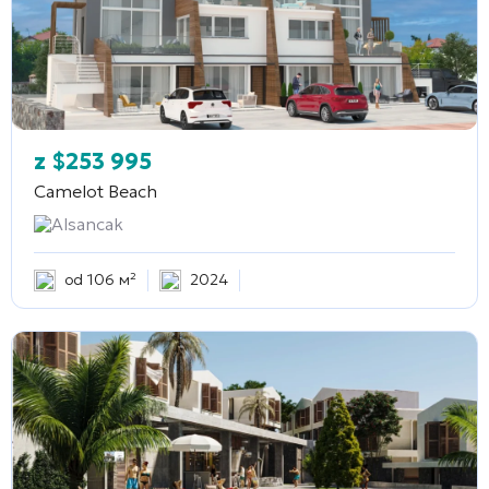
z
$
253 995
Camelot Beach
Alsancak
od 106 м²
2024