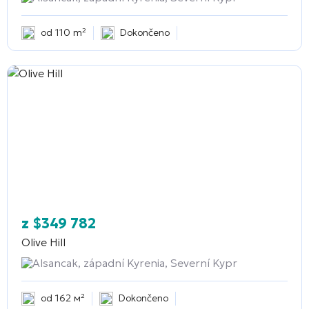
od 110 m²
Dokončeno
z
$
349 782
Olive Hill
Alsancak, západní Kyrenia, Severní Kypr
od 162 м²
Dokončeno