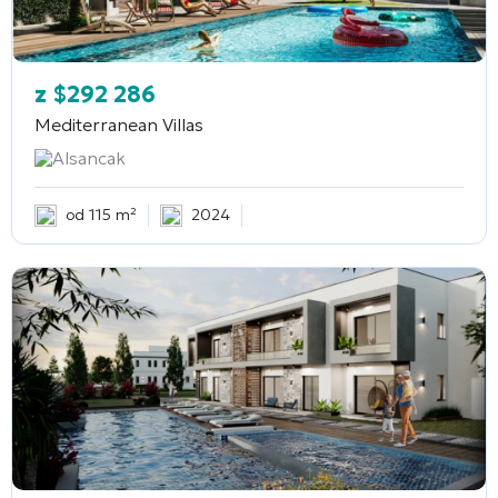
z
$
292 286
Mediterranean Villas
Alsancak
od 115 m²
2024