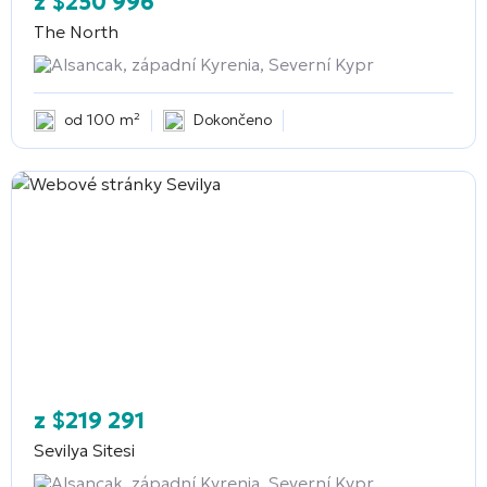
z
$
250 996
The North
Alsancak, západní Kyrenia, Severní Kypr
od 100 m²
Dokončeno
z
$
219 291
Sevilya Sitesi
Alsancak, západní Kyrenia, Severní Kypr