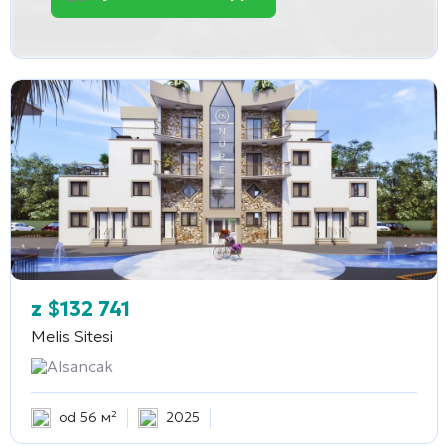
z
$
132 741
Melis Sitesi
Alsancak
od 56 м²
2025