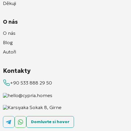
Děkuji
O nás
O nás
Blog
Autoři
Kontakty
+90 533 888 29 50
hello@cypria.homes
Karsıyaka Sokak 8, Girne
Domluvte si hovor