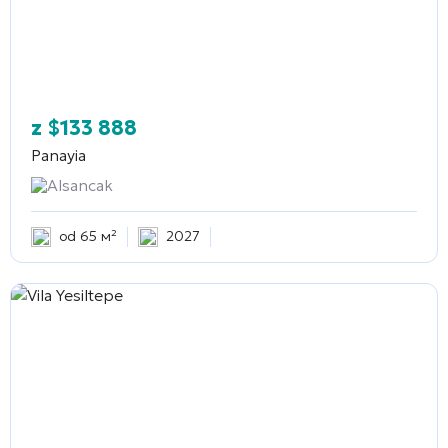
z
$
133 888
Panayia
Alsancak
od 65 м²
2027