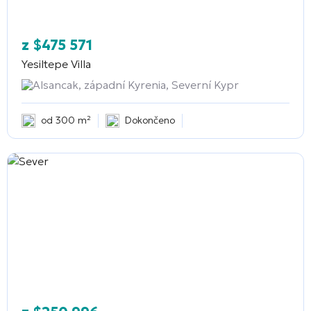
z
$
475 571
Yesiltepe Villa
Alsancak, západní Kyrenia, Severní Kypr
od 300 m²
Dokončeno