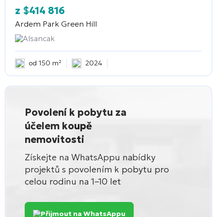
z
$
414 816
Ardem Park Green Hill
Alsancak
od 150 m²
2024
Povolení k pobytu za
účelem koupě
nemovitosti
Získejte na WhatsAppu nabídky
projektů s povolením k pobytu pro
celou rodinu na 1–10 let
Přijmout na WhatsAppu