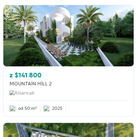
z
$
141 800
MOUNTAİN HİLL 2
Alsancak
od 50 m²
2025