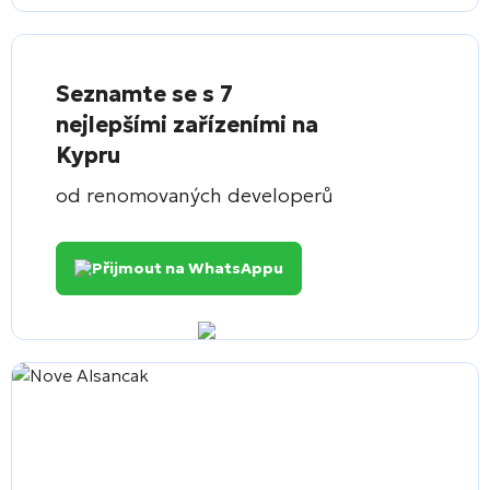
Seznamte se s 7
nejlepšími zařízeními na
Kypru
od renomovaných developerů
Přijmout na WhatsAppu