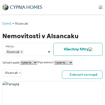
Domů
•
Alsancak
Nemovitosti v Alsancaku
Město
Všechny filtry
Alsancak
×
Připravenost:
Seřadit podle:
Alsancak
×
Zobrazit na mapě