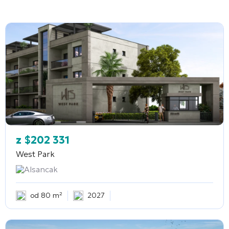
z
$
202 331
West Park
Alsancak
od 80 m²
2027