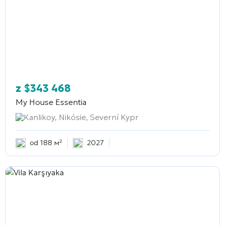
z
$
343 468
My House Essentia
Kanlikoy, Nikósie, Severní Kypr
od 188 м²
2027