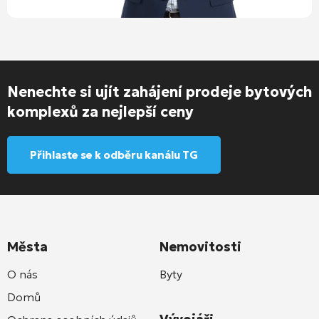
Nenechte si ujít zahájení prodeje bytových
komplexů za nejlepší ceny
Přihlaste se k odběru kanálu TG
Města
Nemovitosti
O nás
Byty
Domů