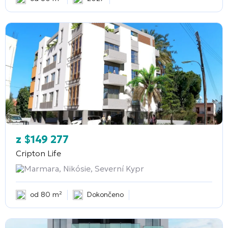
z
$
149 277
Cripton Life
Marmara, Nikósie, Severní Kypr
od 80 m²
Dokončeno