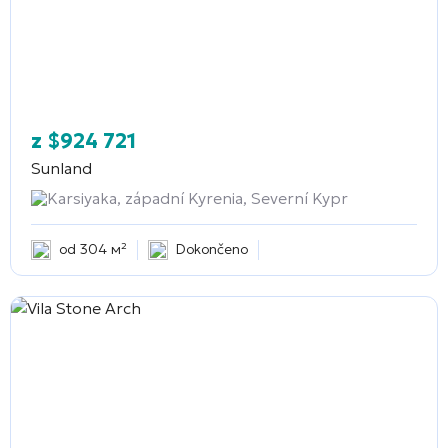
z
$
924 721
Sunland
Karsiyaka, západní Kyrenia, Severní Kypr
od 304 м²
Dokončeno