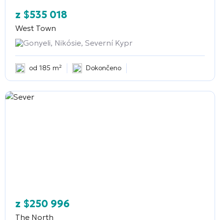
z
$
535 018
West Town
Gonyeli, Nikósie, Severní Kypr
od 185 m²
Dokončeno
z
$
250 996
The North