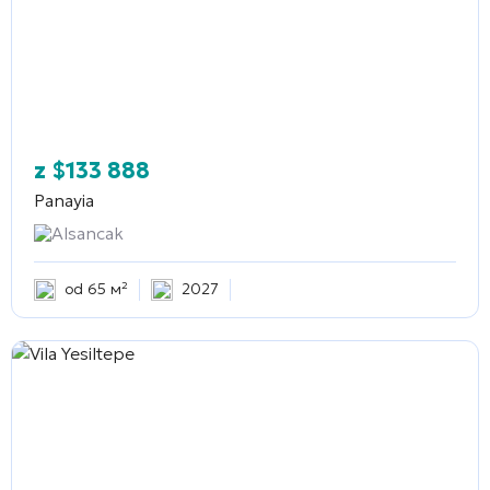
z
$
133 888
Panayia
Alsancak
od 65 м²
2027