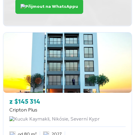
Přijmout na WhatsAppu
z
$
145 314
Cripton Plus
Kucuk Kaymakli, Nikósie, Severní Kypr
od 80 m²
2027