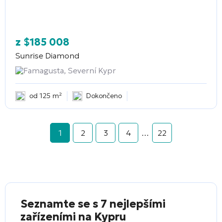
z
$
185 008
Sunrise Diamond
Famagusta, Severní Kypr
od 125 m²
Dokončeno
1
2
3
4
…
22
Seznamte se s 7 nejlepšími
zařízeními na Kypru