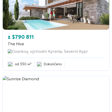
z
$
790 811
The Hive
Ozankoy, východní Kyrenia, Severní Kypr
od 330 м²
Dokončeno