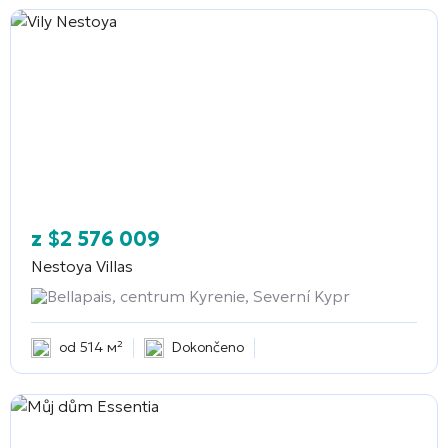
z
$
2 576 009
Nestoya Villas
Bellapais, centrum Kyrenie, Severní Kypr
od 514 м²
Dokončeno