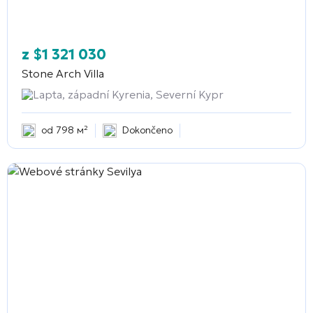
z
$
1 321 030
Stone Arch Villa
Lapta, západní Kyrenia, Severní Kypr
od 798 м²
Dokončeno