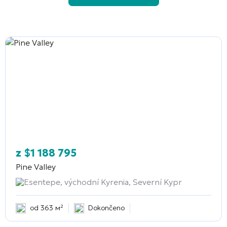
z
$
1 188 795
Pine Valley
Esentepe, východní Kyrenia, Severní Kypr
od 363 м²
Dokončeno