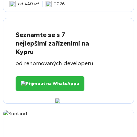
od 440 м²
2026
Seznamte se s 7
nejlepšími zařízeními na
Kypru
od renomovaných developerů
Přijmout na WhatsAppu