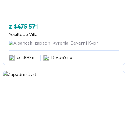
z
$
475 571
Yesiltepe Villa
Alsancak, západní Kyrenia, Severní Kypr
od 300 m²
Dokončeno