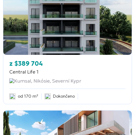
z
$
389 704
Central Life 1
Kumsal, Nikósie, Severní Kypr
od 170 m²
Dokončeno