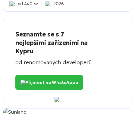
od 440 м²
2026
Seznamte se s 7
nejlepšími zařízeními na
Kypru
od renomovaných developerů
Přijmout na WhatsAppu