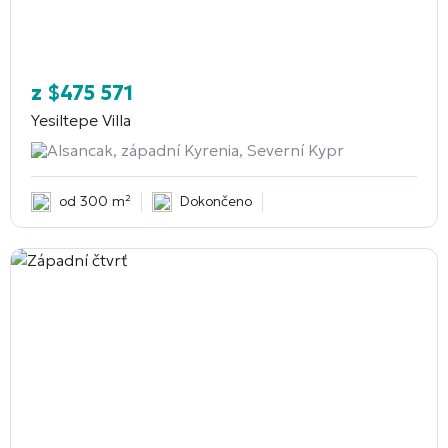
z
$
475 571
Yesiltepe Villa
Alsancak, západní Kyrenia, Severní Kypr
od 300 m²
Dokončeno