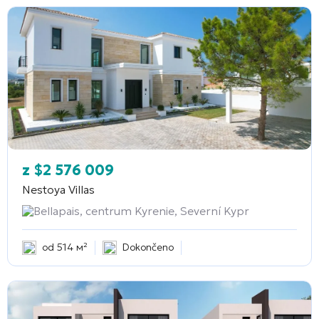
z
$
2 576 009
Nestoya Villas
Bellapais, centrum Kyrenie, Severní Kypr
od 514 м²
Dokončeno