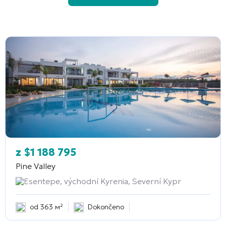
z
$
1 188 795
Pine Valley
Esentepe, východní Kyrenia, Severní Kypr
od 363 м²
Dokončeno