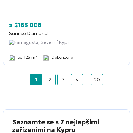
z
$
185 008
Sunrise Diamond
Famagusta, Severní Kypr
od 125 m²
Dokončeno
1
2
3
4
…
20
Seznamte se s 7 nejlepšími
zařízeními na Kypru