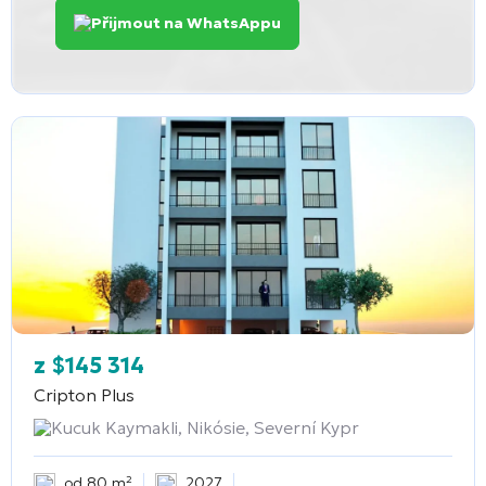
Přijmout na WhatsAppu
z
$
145 314
Cripton Plus
Kucuk Kaymakli, Nikósie, Severní Kypr
od 80 m²
2027