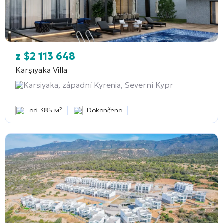
z
$
2 113 648
Karşıyaka Villa
Karsiyaka, západní Kyrenia, Severní Kypr
od 385 м²
Dokončeno