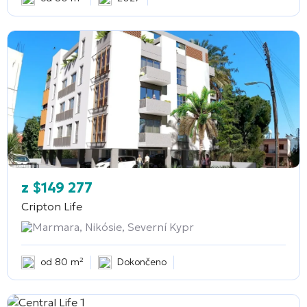
z
$
149 277
Cripton Life
Marmara, Nikósie, Severní Kypr
od 80 m²
Dokončeno