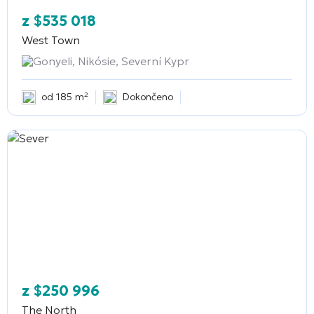
z
$
535 018
West Town
Gonyeli, Nikósie, Severní Kypr
od 185 m²
Dokončeno
z
$
250 996
The North