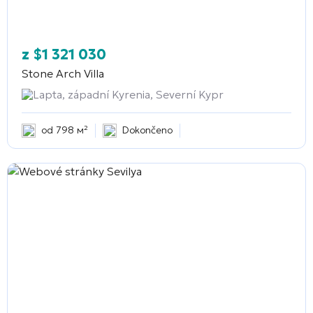
z
$
1 321 030
Stone Arch Villa
Lapta, západní Kyrenia, Severní Kypr
od 798 м²
Dokončeno