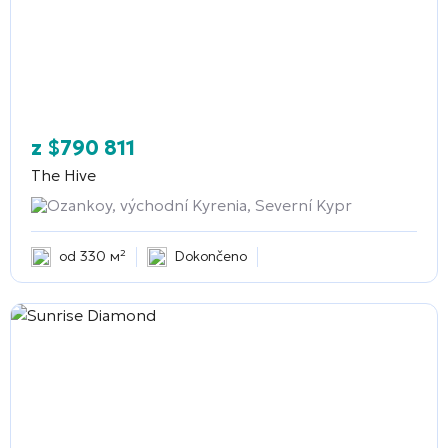
z
$
790 811
The Hive
Ozankoy, východní Kyrenia, Severní Kypr
od 330 м²
Dokončeno