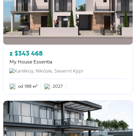
z
$
343 468
My House Essentia
Kanlikoy, Nikósie, Severní Kypr
od 188 м²
2027