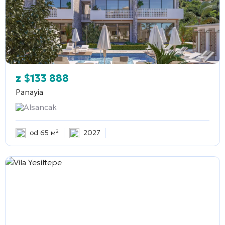
z
$
133 888
Panayia
Alsancak
od 65 м²
2027