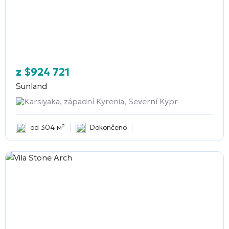
z
$
924 721
Sunland
Karsiyaka, západní Kyrenia, Severní Kypr
od 304 м²
Dokončeno