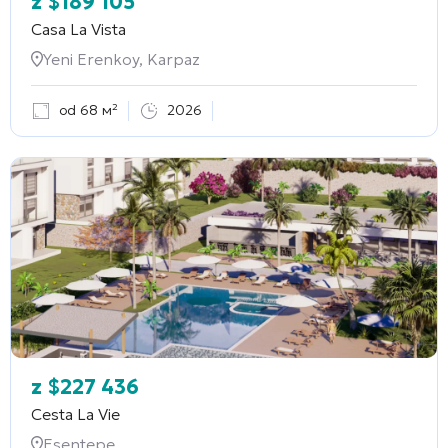
z
$
189 105
Casa La Vista
Yeni Erenkoy, Karpaz
od 68 м²
2026
z
$
227 436
Cesta La Vie
Esentepe