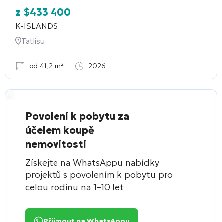
z
$
433 400
K-ISLANDS
Tatlisu
od 41,2 m²
2026
Povolení k pobytu za
účelem koupě
nemovitosti
Získejte na WhatsAppu nabídky
projektů s povolením k pobytu pro
celou rodinu na 1–10 let
Přijmout na WhatsAppu