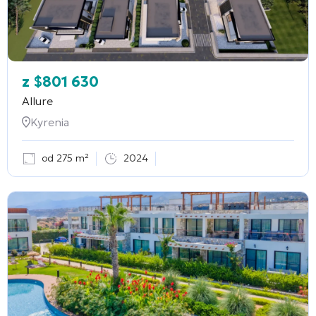
z
$
801 630
Allure
Kyrenia
od 275 m²
2024