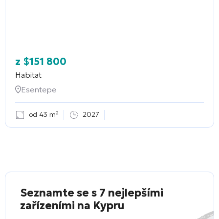
z
$
151 800
Habitat
Esentepe
od 43 m²
2027
Seznamte se s 7 nejlepšími
zařízeními na Kypru