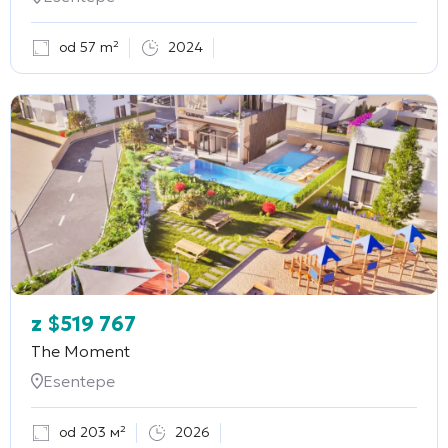
od 57 m²
2024
z
$
519 767
The Moment
Esentepe
od 203 м²
2026