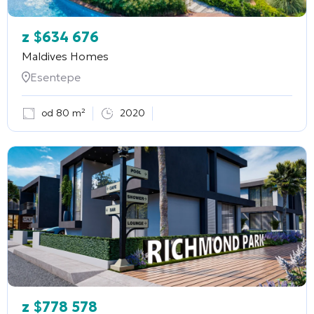
z
$
634 676
Maldives Homes
Esentepe
od 80 m²
2020
z
$
778 578