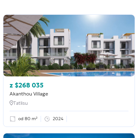
z
$
268 035
Akanthou Village
Tatlisu
od 80 m²
2024