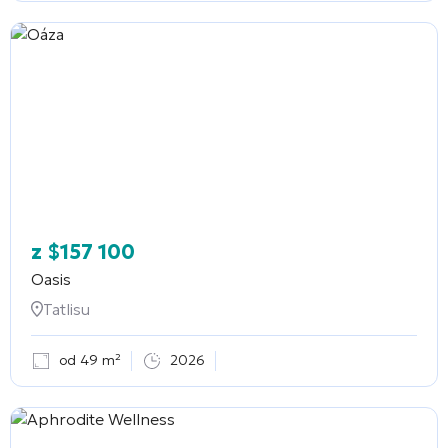
z
$
157 100
Oasis
Tatlisu
od 49 m²
2026