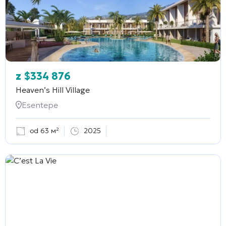
z
$
334 876
Heaven’s Hill Village
Esentepe
od 63 м²
2025