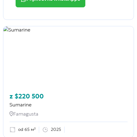
z
$
220 500
Sumarine
Famagusta
od 65 м²
2025