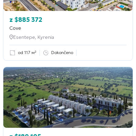
z
$
885 372
Cove
Esentepe, Kyrenia
od 117 м²
Dokončeno