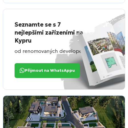
Seznamte se s 7
nejlepšími zařízeními na
Kypru
od renomovaných developerů
Přijmout na WhatsAppu