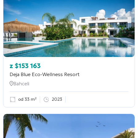
z
$
153 163
Deja Blue Eco-Wellness Resort
Bahceli
od 33 m²
2023