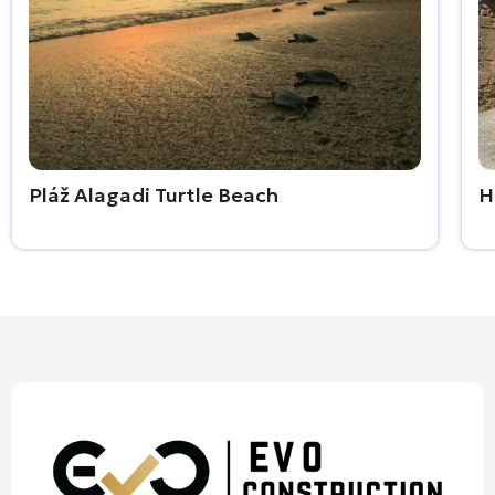
Pláž Alagadi Turtle Beach
H