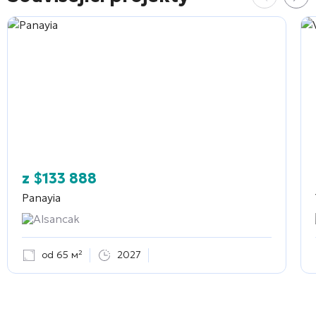
z
$
133 888
Panayia
Alsancak
od 65 м²
2027