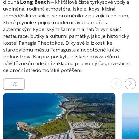
dlouhá
Long Beach
—křišťálově čisté tyrkysové vody a
uvolněná, rodinná atmosféra. Iskele, kdysi klidná
zemědělská vesnice, se proměnilo v pulzující centrum,
které plynule spojuje moderní život u moře s
autentickým kyperským šarmem a nabízí vynikající
restaurace, butiky a kulturní památky, jako je historický
kostel Panagia Theotokos. Díky své blízkosti ke
starobylému městu Famagusta a nedotčené kráse
poloostrova Karpaz poskytuje Iskele obyvatelům i
návštěvníkům ideální základnu pro volný čas, investice i
celoroční středomořské potěšení.
1
/
5