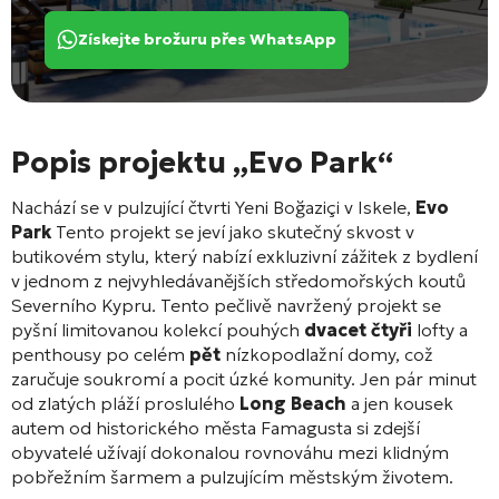
Získejte brožuru přes WhatsApp
Popis projektu „Evo Park“
Nachází se v pulzující čtvrti Yeni Boğaziçi v Iskele,
Evo
Park
Tento projekt se jeví jako skutečný skvost v
butikovém stylu, který nabízí exkluzivní zážitek z bydlení
v jednom z nejvyhledávanějších středomořských koutů
Severního Kypru
. Tento pečlivě navržený projekt se
pyšní limitovanou kolekcí pouhých
dvacet čtyři
lofty a
penthousy po celém
pět
nízkopodlažní domy
, což
zaručuje soukromí a pocit úzké komunity. Jen pár minut
od zlatých pláží proslulého
Long Beach
a jen kousek
autem od historického města Famagusta si zdejší
obyvatelé užívají dokonalou rovnováhu mezi klidným
pobřežním šarmem a pulzujícím městským životem
.