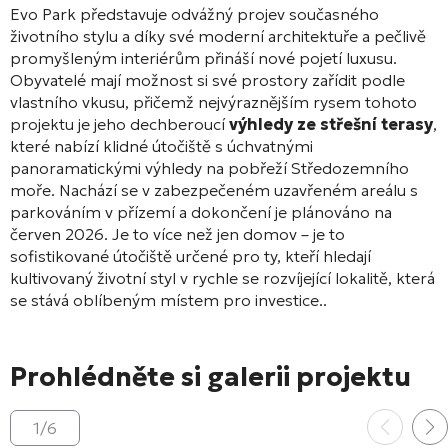
Evo Park představuje odvážný projev současného
životního stylu a díky své moderní architektuře a pečlivě
promyšleným interiérům přináší nové pojetí luxusu
.
Obyvatelé mají možnost si své prostory zařídit podle
vlastního vkusu, přičemž nejvýraznějším rysem tohoto
projektu je jeho dechberoucí
výhledy ze střešní terasy
,
které nabízí klidné útočiště s úchvatnými
panoramatickými výhledy na pobřeží Středozemního
moře. Nachází se v zabezpečeném uzavřeném areálu s
parkováním v přízemí a dokončení je plánováno na
červen 2026. Je to více než jen domov – je to
sofistikované útočiště určené pro ty, kteří hledají
kultivovaný životní styl v rychle se rozvíjející lokalitě, která
se stává oblíbeným místem pro investice.
.
Prohlédněte si galerii projektu
1
/
6