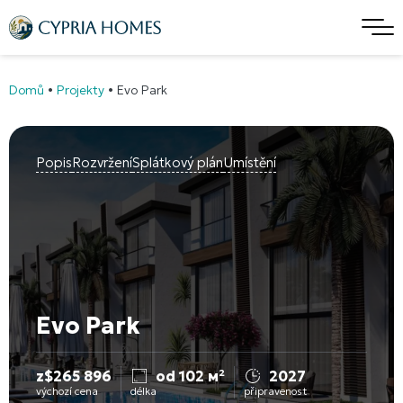
Domů
•
Projekty
•
Evo Park
Popis
Rozvržení
Splátkový plán
Umístění
Evo Park
z
$
265 896
od 102 м²
2027
výchozí cena
délka
připravenost