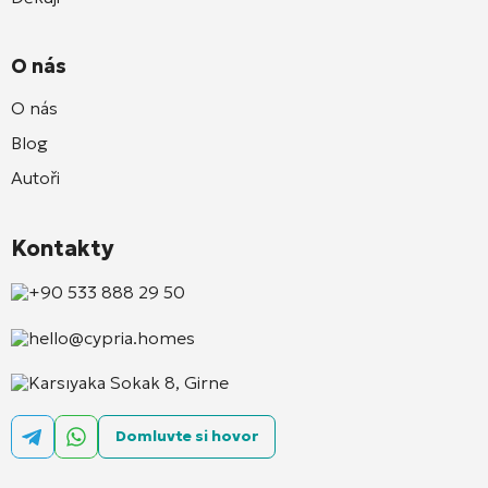
O nás
O nás
Blog
Autoři
Kontakty
+90 533 888 29 50
hello@cypria.homes
Karsıyaka Sokak 8, Girne
Domluvte si hovor