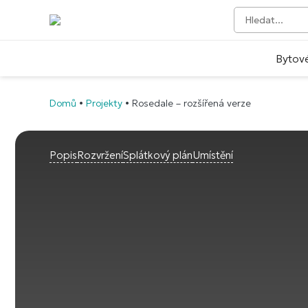
Bytov
Domů
•
Projekty
•
Rosedale – rozšířená verze
Popis
Rozvržení
Splátkový plán
Umístění