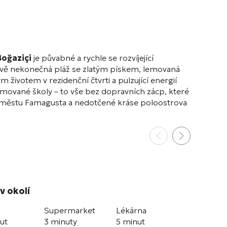
Boğaziçi
je půvabné a rychle se rozvíjející
vě nekonečná pláž se zlatým pískem, lemovaná
životem v rezidenční čtvrti a pulzující energií
nomované školy – to vše bez dopravních zácp, které
u městu Famagusta a nedotčené kráse poloostrova
v okolí
Supermarket
Lékárna
ut
3 minuty
5 minut