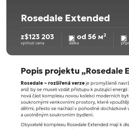
Rosedale Extended
z
$
123 203
od 56 м²
výchozí cena
délka
přip
Popis projektu „Rosedale 
Rosedale – rozšířená verze
je promyšleně navrž
aniž by se museli vzdát přístupu k pulzující ener
nová část komplexu novou kolekci moderních bytů 
soukromými venkovními prostory, které vpouštějí 
dětmi, přesto se nachází v pohodlné docházkové 
a uvolněným soukromím bydlení.
Obyvatelé komplexu Rosedale Extended mají k dispo