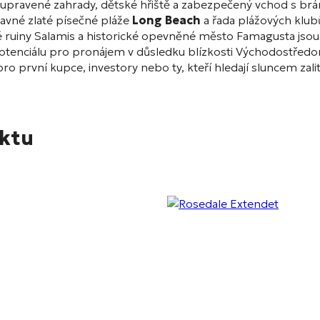
 upravené zahrady, dětské hřiště a zabezpečený vchod s br
lavné zlaté písečné pláže
Long Beach
a řada plážových klubů
 ruiny Salamis a historické opevněné město Famagusta jsou s
tenciálu pro pronájem v důsledku blízkosti Východostředomo
 pro první kupce, investory nebo ty, kteří hledají sluncem 
ektu