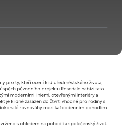
ený pro ty, kteří ocení klid předměstského života,
na úspěch původního projektu Rosedale nabízí tato
ými moderními liniemi, otevřenými interiéry a
 je klidně zasazen do čtvrti vhodné pro rodiny s
uje dokonalé rovnováhy mezi každodenním pohodlím
navrženo s ohledem na pohodlí a společenský život.