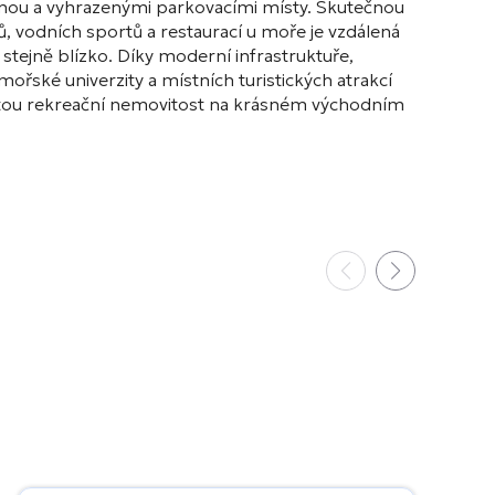
ánou a vyhrazenými parkovacími místy. Skutečnou
, vodních sportů a restaurací u moře je vzdálená
tejně blízko. Díky moderní infrastruktuře,
řské univerzity a místních turistických atrakcí
zalitou rekreační nemovitost na krásném východním