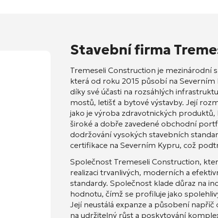
Stavební firma Treme
Tremeseli Construction je mezinárodní sp
která od roku 2015 působí na Severním K
díky své účasti na rozsáhlých infrastrukt
mostů, letišť a bytové výstavby. Její roz
jako je výroba zdravotnických produktů,
široké a dobře zavedené obchodní portfo
dodržování vysokých stavebních standar
certifikace na Severním Kypru, což podtrhu
Společnost Tremeseli Construction, kter
realizaci trvanlivých, moderních a efekt
standardy. Společnost klade důraz na i
hodnotu, čímž se profiluje jako spolehliv
Její neustálá expanze a působení napříč
na udržitelný růst a poskytování komplex