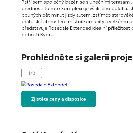
Patří sem společný bazén se slunečními terasami,
předností tohoto komplexu je však jeho poloha: s
pouhých pět minut jízdy autem, zatímco starověké
přátelské atmosféře místní komunity a velkému po
představuje Rosedale Extended ideální příležitost
pobřeží Kypru.
Prohlédněte si galerii proj
1
/
8
Zjistěte ceny a dispozice