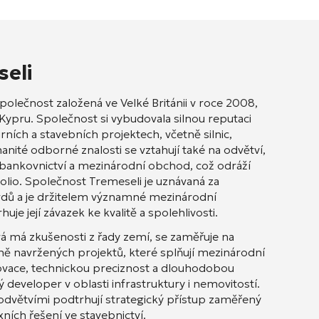
seli
olečnost založená ve Velké Británii v roce 2008,
ypru. Společnost si vybudovala silnou reputaci
urních a stavebních projektech, včetně silnic,
manité odborné znalosti se vztahují také na odvětví,
 bankovnictví a mezinárodní obchod, což odráží
lio. Společnost Tremeseli je uznávaná za
dů a je držitelem významné mezinárodní
je její závazek ke kvalitě a spolehlivosti.
á má zkušenosti z řady zemí, se zaměřuje na
ivně navržených projektů, které splňují mezinárodní
novace, technickou preciznost a dlouhodobou
ý developer v oblasti infrastruktury i nemovitostí.
 odvětvími podtrhují strategický přístup zaměřený
ních řešení ve stavebnictví.