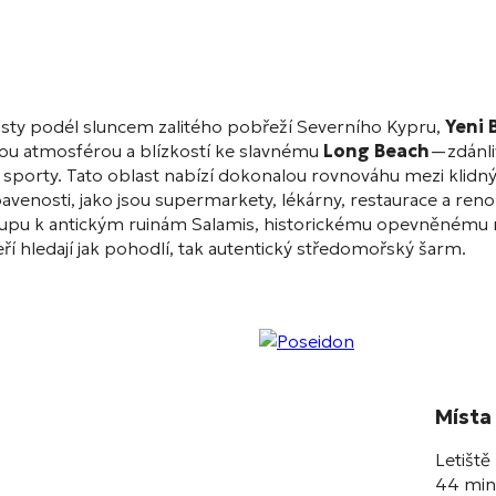
sty podél sluncem zalitého pobřeží Severního Kypru,
Yeni 
ou atmosférou a blízkostí ke slavnému
Long Beach
—zdánli
sporty. Tato oblast nabízí dokonalou rovnováhu mezi klidným 
ybavenosti, jako jsou supermarkety, lékárny, restaurace a re
ístupu k antickým ruinám Salamis, historickému opevněném
teří hledají jak pohodlí, tak autentický středomořský šarm.
Místa 
Letiště
44 min