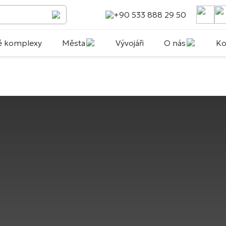
+90 533 888 29 50
é komplexy
Města
Vývojáři
O nás
Ko