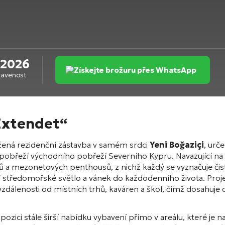
2026
Získejte brožuru přes WhatsApp
ravenost
Extendet“
ená rezidenční zástavba v samém srdci
Yeni Boğaziçi
, urč
gii pobřeží východního pobřeží Severního Kypru. Navazující 
a mezonetových penthousů, z nichž každý se vyznačuje čist
středomořské světlo a vánek do každodenního života. Projekt
vzdálenosti od místních trhů, kaváren a škol, čímž dosah
zici stále širší nabídku vybavení přímo v areálu, které je 