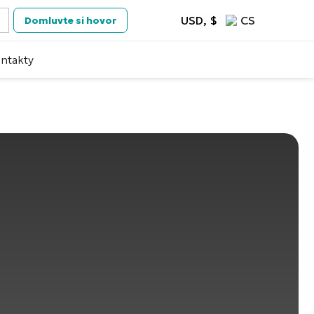
USD, $
CS
Domluvte si hovor
ntakty