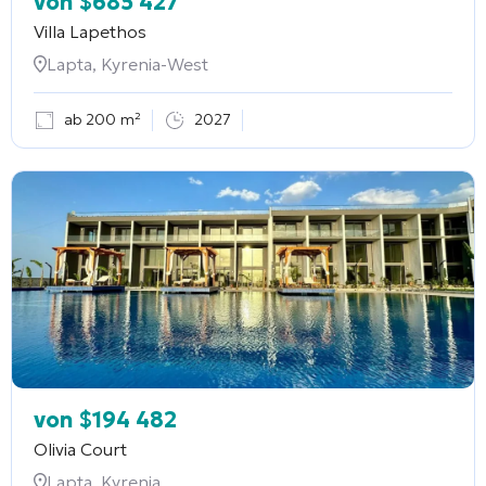
von
$
685 427
Villa Lapethos
Lapta, Kyrenia-West
ab 200 m²
2027
von
$
194 482
Olivia Court
Lapta, Kyrenia