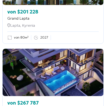
von
$
201 228
Grand Lapta
Lapta, Kyrenia
von 80м²
2027
von
$
267 787