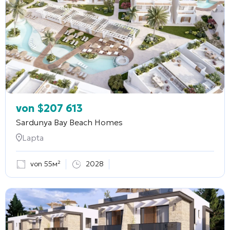
von
$
207 613
Sardunya Bay Beach Homes
Lapta
von 55м²
2028