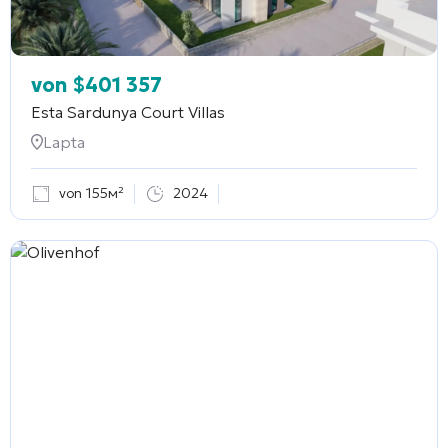
von
$
401 357
Esta Sardunya Court Villas
Lapta
von 155м²
2024