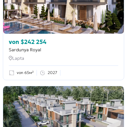
von
$
242 254
Sardunya Royal
Lapta
von 65м²
2027