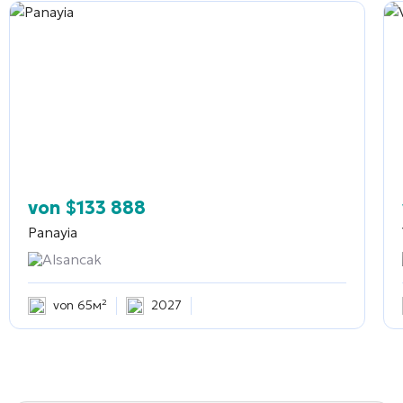
von
$
133 888
Panayia
Alsancak
von 65м²
2027