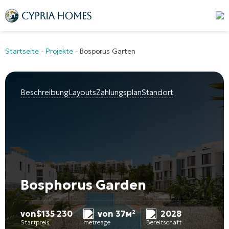
Startseite
-
Projekte
-
Bosporus Garten
Beschreibung
Layouts
Zahlungsplan
Standort
Bosphorus Garden
von
$
135 230
von 37м²
2028
Startpreis
metreage
Bereitschaft