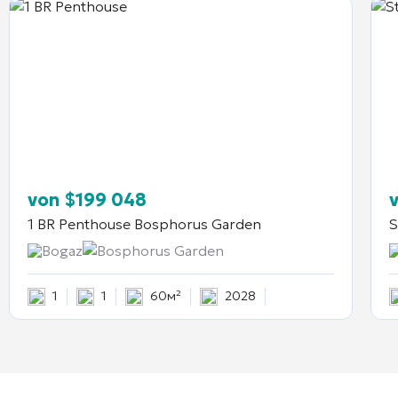
von
$
199 048
1 BR Penthouse
Bosphorus Garden
S
Bogaz
Bosphorus Garden
1
1
60м²
2028