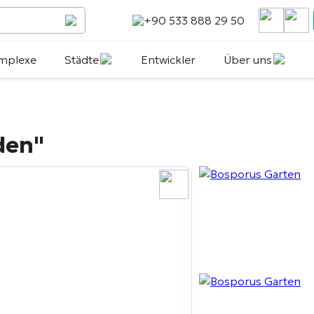
+90 533 888 29 50
mplexe
Städte
Entwickler
Über uns
den"