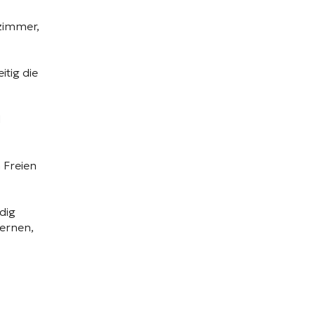
fzimmer,
itig die
l
 Freien
dig
dernen,