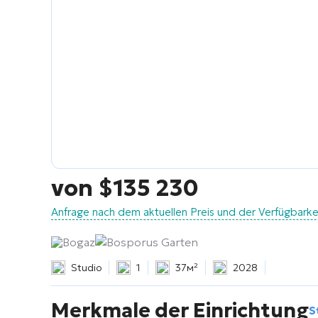
von
$
135 230
Anfrage nach dem aktuellen Preis und der Verfügbark
Bogaz
Bosporus Garten
Studio
1
37м²
2028
Merkmale der Einrichtung
S