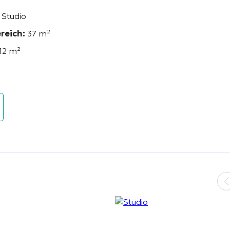
Studio
reich:
37
m²
12
m²