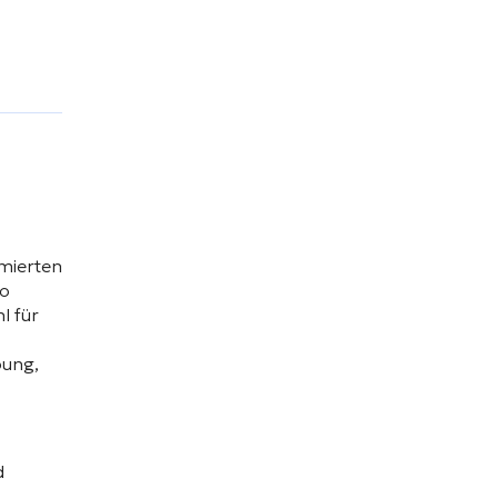
mierten
io
l für
bung,
d