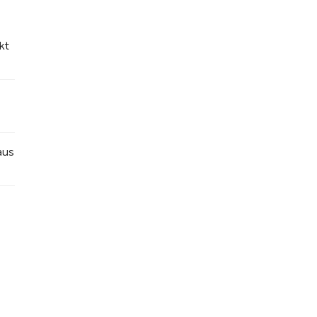
kt
aus