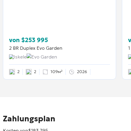
von
$
253 995
2 BR Duplex
Evo Garden
1
Iskele
Evo Garden
2
2
109м²
2026
Zahlungsplan
Kosten von
$
183 795