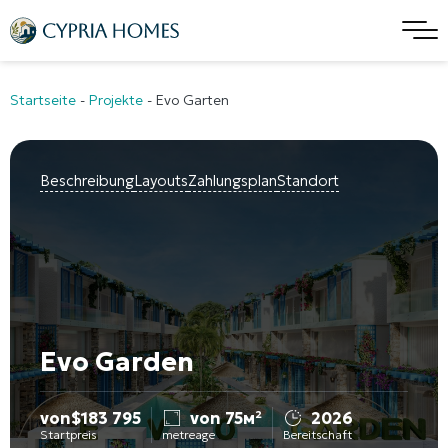
Startseite
-
Projekte
-
Evo Garten
Beschreibung
Layouts
Zahlungsplan
Standort
Evo Garden
von
$
183 795
von 75м²
2026
Startpreis
metreage
Bereitschaft