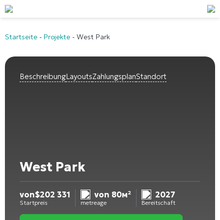
Startseite
-
Projekte
-
West Park
Beschreibung
Layouts
Zahlungsplan
Standort
West Park
von
$
202 331
von 80м²
2027
Startpreis
metreage
Bereitschaft